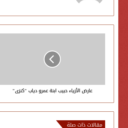
عارض الأزياء حبيب ابنة عمرو دياب "كنزى"
مقالات ذات صلة