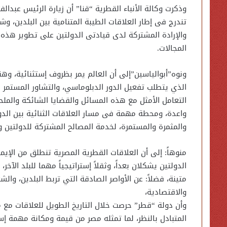
وذكرت وكالة الأنباء القطرية “قنا” أن زيارة الرئيس عبد
تندرج فى إطار العلاقات الطيبة المتنامية بين البلدين، و
والإرادة المشتركة لدى قيادتى الدولتين على تطوير هذه ا
المجالات.
ونوه”أبوالياسين”إلى أن العالم يمر بظروف إستثنائية، وهنا
الذي يتطلب تفعيل الدور الدبلوماسي، والتشاور المستمر بين
التعامل الأمثل مع هذه المسائل والقضايا الشائكة والملح
واعدة، ومحطة مهمة فى مسار العلاقات الثنائية بين الدوح
والمثمرة والمستمرة، لخدمة المصالح المشتركة للدولتين وش
منوهاً: إلى أن العلاقات القطرية المصرية تنطلق من الإيم
الدولتين يشكلان بعداً، وثقلاً إستراتيجياً مهما للبلد ال
متينة، فضلاً: عن الأواصر الصادقة التي تربط البلدين، وال
والاقتصادية،
وأن دولة “قطر” حرصت خلال التاريخ الطويل للعلاقات مع مص
المتبادل بالنظر، لما تمثله مصر من قيمة ومكانة مهمة إستن