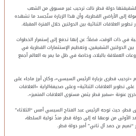
 لشقيقتها دولة قطر نالت ترحيب غير مسبوق من الشعب
صولة إلى الأراضي القطرية، وأن هذا الزيارة ستُجسد ما تشهده
طوير العلاقات الثنائية بين الدولتين خلال الفترة المقبلة.
نية في ذات الوقت، فضلاً؛ عن إنها تدفع إلى إستمرار الخطوات
ي بين الدولتين الشقيقين، وتعظيم الإستثمارات القطرية في
عات العملاقة بالبلاد، وخاصة في ظل ما يمر به العالم أجمع
وم «ترحيب قطرى بزيارة الرئيس السيسى»، وكان أبرز ماجاء على
 على تطوير العلاقات الثنائية» وعلى صحيفةالراية «العلاقات
آخرىّ عنونة «سفير قطر يثمن مستوى العلاقات المتميز».
ى قطر، حيث توجه الرئيس عبد الفتاح السيسي أمس “الثلاثاء”
 الأولى من نوعها له إلى دولة قطر منذُ تولية السلطة،
 “تميم بن حمد آل ثاني” أمير دولة قطر.