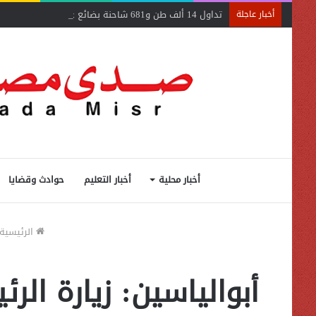
تداول 14 ألف طن و681 شاحنة بضائع عامة ومتنوعة بموانئ البحر الأحمر
أخبار عاجلة
أخبار محلية
أخبار التعليم
حوادث وقضايا
الرئيسية
أبوالياسين: زيارة ا