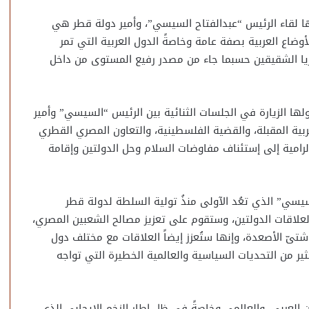
ها لقاء الرئيس “عبدالفتاح السيسي”، وأمير دولة قطر هي
ة الأوضاع العربية بصفة عامة وخاصةً الدول العربية التي تمر
يا الشقيقين حسبما جاء من مصدر رفيع المستوى من داخل
ولها الزيارة في الجلسات الثنائية بين الرئيس “السيسي” وأمير
بية المقبلة، والقضية الفلسطينية، والتعاون المصري القطري
لرامية إلى إستئناف مفاوضات السلام وحل الدولتين وإقامة
لسيسي” الذي تعُد الآولى منذُ تولية السلطة لدولة قطر
لعلاقات الدولتين، وستقوم على تعزيز مصالح الشعبين المصري،
شتىّ الأصعدة، وإنها ستُعزز إيضاً العلاقات مع مختلف دول
ير من التحديات السياسية والعالمية الخطيرة التي تواجه
 العربي، والعالمي وخاصةً في ظل إطار الزخم الإيجابي الذي