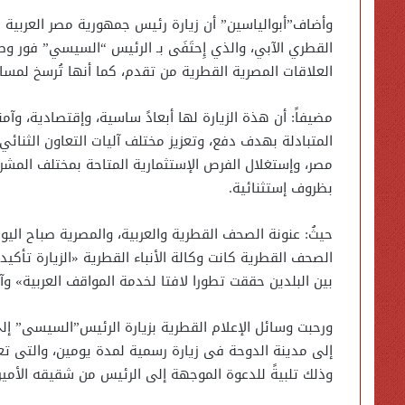
وأضاف”أبوالياسين” أن زيارة رئيس جمهورية مصر العربية
القطري الآبي، والذي إِحتَفَى بـ الرئيس “السيسي” فور و
العلاقات المصرية القطرية من تقدم، كما أنها تُرسخ لمسار ت
مضيفاً: أن هذة الزيارة لها أبعادً ساسية، وإقتصادية، وآم
المتبادلة بهدف دفع، وتعزيز مختلف آليات التعاون الثنائ
مصر، وإستغلال الفرص الإستثمارية المتاحة بمختلف المشرو
بظروف إستثنائية.
حيثُ: عنونة الصحف القطرية والعربية، والمصرية صباح الي
الصحف القطرية كانت وكالة الأنباء القطرية «الزيارة تأكيد
بين البلدين حققت تطورا لافتا لخدمة المواقف العربية» و
ورحبت وسائل الإعلام القطرية بزيارة الرئيس”السيسى” إل
إلى مدينة الدوحة فى زيارة رسمية لمدة يومين، والتى تعد
وذلك تلبيةً للدعوة الموجهة إلى الرئيس من شقيقه الأمير