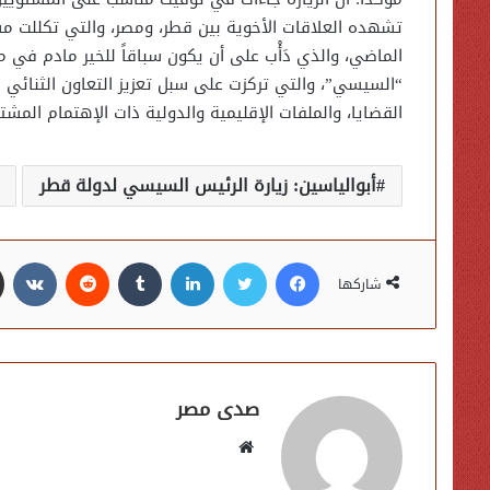
تشهده العلاقات الأخوية بين قطر، ومصر، والتي تكللت مسب
الماضي، والذي دَأْب على أن يكون سباقاً للخير مادم في م
“السيسي”، والتي تركزت على سبل تعزيز التعاون الثنائي ب
القضايا، والملفات الإقليمية والدولية ذات الإهتمام المشت
أبوالياسين: زيارة الرئيس السيسي لدولة قطر
فيسبوك
تويتر
لينكدإن
شاركها
صدى مصر
موقع
الويب