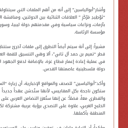
وأشار”أبوالياسين” إلى أنه من أهم الملفات التي سيتناول
“تَوْطِيدِ مَرْكَزِ ” العلاقات الثنائية بين الدولتين، ومناقش
بآزمات، ونزاعات سياسية وفي مقدمتهم دولة ليبيا، وسور
مؤسسة الرئاسة.
مشيراً: إلى أنة سيتم أيضاً التطرق إلى ملفات آخرىّ ستتنا
قطر “تميم بن حمد آل ثاني”، ألا وهي التنسيق للقمة العر
في عملية إعادة إعمار قطاع غزة، بالإضافة لدفع الجهود ا
دولة فلسطينية عاصمتها القدس.
وأكد”أبوالياسين” للصحف والمواقع الإخبارية، أن زيارة “ا
ستكون ناجحة بكل المقاييس، لأنها ستُدشن عهداً جديداً 
والقطري معاً، فضلاً؛ عن إنها ستُعزز التضامن العربي على 
الخليج العربي، علاوة على التصدي برؤية عربية مشتركة لكث
المنطقة بأكملها.
مؤكداً: أن الزيارة جاءات في توقيت مناسب على المستويين