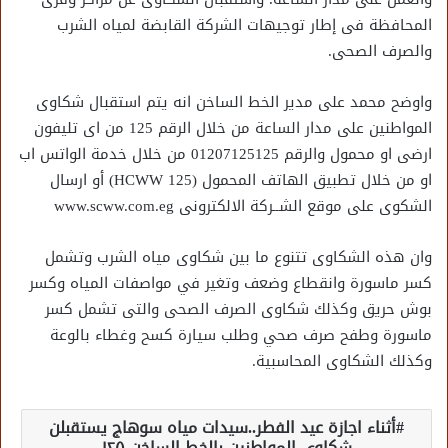
المحافظة فى إطار توجيهات الشركة القابضة لمياه الشرب
والصرف الصحى.
واوضح محمد على مدير الخط الساخن انه يتم استقبال شكاوى
المواطنين على مدار الساعة من خلال الرقم 125 من اى تليفون
ارضى او محمول والرقم 01207125125 من خلال خدمة الواتس اب
او من خلال تطبيق الهاتف المحمول (HCWW 125) أو ارسال
الشكوى على موقع الشــركة الالكترونى www.scww.com.eg
وان هذه الشكاوى تتنوع ما بين شكاوى مياه الشرب وتشمل
كسر ماسورة وانقطاع وضعف وتغير في مواصفات المياه وكسر
بوش حريق وكذلك شكاوى الصرف الصحى والتى تشمل كسر
ماسورة وطفح صرف صحي وطلب سيارة كسح وغطاء بالوعة
وكذلك الشكاوى المحاسبية.
أثناء اجازة عيد الفطر..سيدات مياه سوهاج يستقبلن
شكاوى المواطنين بالخط الساخن ١٢٥