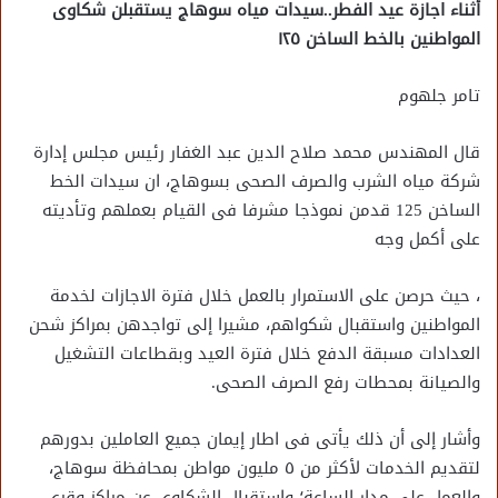
أثناء اجازة عيد الفطر..سيدات مياه سوهاج يستقبلن شكاوى
المواطنين بالخط الساخن ١٢٥
تامر جلهوم
قال المهندس محمد صلاح الدين عبد الغفار رئيس مجلس إدارة
شركة مياه الشرب والصرف الصحى بسوهاج، ان سيدات الخط
الساخن 125 قدمن نموذجا مشرفا فى القيام بعملهم وتأديته
على أكمل وجه
، حيث حرصن على الاستمرار بالعمل خلال فترة الاجازات لخدمة
المواطنين واستقبال شكواهم، مشيرا إلى تواجدهن بمراكز شحن
العدادات مسبقة الدفع خلال فترة العيد وبقطاعات التشغيل
والصيانة بمحطات رفع الصرف الصحى.
وأشار إلى أن ذلك يأتى فى اطار إيمان جميع العاملين بدورهم
لتقديم الخدمات لأكثر من ٥ مليون مواطن بمحافظة سوهاج،
والعمل على مدار الساعة؛ واستقبال الشكاوى عن مراكز وقرى