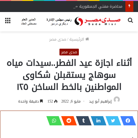
محاضرة مفتي الجمهورية «مسك ختام» فعاليات الفوج الأول
بحث
الق
عن
الرئيسية
/
صدى مصر
صدى مصر
أثناء اجازة عيد الفطر..سيدات مياه
سوهاج يستقبلن شكاوى
المواطنين بالخط الساخن ١٢٥
إبراهيم أبو زيد
مايو 6, 2022
152
دقيقة واحدة