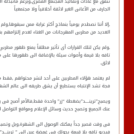
تتفق مع عادات وتقاليد المجتمع المصرى,وبرغم ماتبذله ا
الجارف من الأغانى الغير لائقة أخلاقياً ولا مجتمعياً
,إلا أننا نصطدم يومياً بنماذج أكثر غرابة ممن سبقوها,ولم
العديد من مطربى المهرجانات من الغناء لعدم إلتزامهم ب
,ولم يكن لتلك القرارات أى تأثير مطلقاً يمنع ظهور مطرب
تافه بلا قيمة وأصوات سيئة بالإضافة الى ظهورها على م
لائق.
لم يعتمد هؤلاء المطربين على أحد لنشر محتواهم ,فقط من
فجة تشد الإنتباه يستطيع أن يشق طريقه الى عالم الشه
ويصبح”ترينــــد”بضغطة “زر” واحدة فقط,فالأمر أصبح فى وق
عنك الجميع وتصبح حديث وسائل الإعلام ومواقع التواصل ا
فى وقت قصير جداً يمكنك الوصول الى الشهرة,وبل وتصبح
فيديو تافه بلا قيمة يحولك فى غمضة عين الى ” ترينـــد