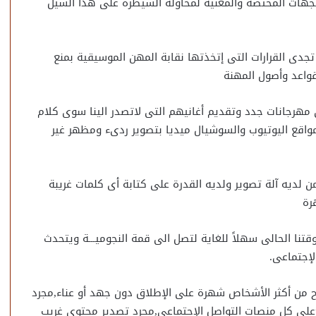
لجهات المختصة والمعنية لمحاولة السيطرة على هذا السيل
 تجدى القرارات التى إتخذتها نقابة المهن الموسيقية بمنع
قواعد وأصول المهنة
ي مهرجانات جدد وتقديم أغانيهم التى لاتصدر الينا سوى كلام
واقع اليوتيوب والسوشيال ميديا بتصوير ردىء ومظهر غير
 لديه آلة تصوير ولديه القدرة على كتابة أى كلمات غريبة
رة
تنا الحالى سهلاً للغاية لتصل الى قمة النجوميـــة ويتحدث
لإجتماعى.
 من أكثر الأشخاص شهرة على الإطلاق دون جهد أو عناء,مجرد
”على كل منصات التواصل الإجتماعى,مجرد تصدير محتوى غريب