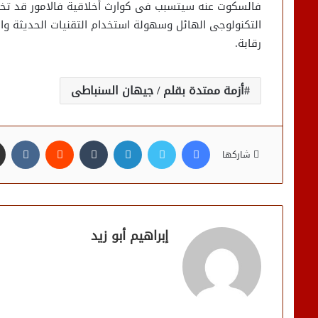
فالسكوت عنه سيتسبب فى كوارث أخلاقية فالامور قد تخرج
التكنولوجى الهائل وسهولة استخدام التقنيات الحديثة و
رقابة.
أزمة ممتدة بقلم / جيهان السنباطى
فيسبوك
تويتر
لينكدإن
شاركها
إبراهيم أبو زيد