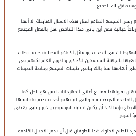
 وسيصفق لك الجميع
رفض المجتمع الظاهر لمثل هذه الاعمال الهابطة إلا أنها
حاً خيالية فمن أين يأتى هذا التناقض ,هل بالفعل المجتمع
مهرجانات فى الصحف ووسائل الاعلام المختلفة حينما يطلب
عيها بالجهلة المفسدين للأخلاق والذوق العام لكنهم فى
على أنغامها فما بالك بباقى طبقات المجتمع وخاصة الطبقات
هان به,ولهذا فمنـــع أغانى المهرجانات ليس هو الحل كما
القاعدة العريضة منه والتى لم يهتم أحد بتقديم مايناسبها
لابداع وإنما لابد أن يكون لنقابة الموسيقيين دور رقابى يعطى
فؤ الفرص
رد تنظيم لاحتواء هذا الطوفان قبل أن يدمر الاجيال القادمة