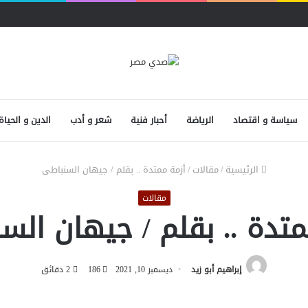
سياسة و اقتصاد
الرياضة
أحبار فنية
شعر و أدب
الدين و الحياة
الرئيسية
/
مقالات
/
أزمة ممتدة .. بقلم / جيهان السنباطى
مقالات
متدة .. بقلم / جيهان الس
إبراهيم أبو زيد
ديسمبر 10, 2021
186
2 دقائق