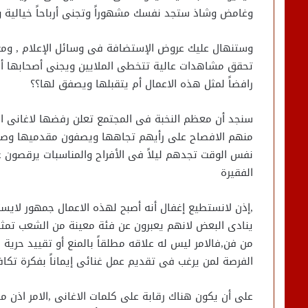
وغامض وشاذ ستجد نفسك مشهوراً وتجنى أرباحاً خيالية
وستنهال عليك عروض الإستضافة فى وسائل الإعلام , ومع 
تحقق مشاهدات عالية تتخطى الملايين ويجنى أصحابها أربا
رافضاً لمثل هذه الاعمال أم يتقبلها ويصفق لها؟؟
سنجد أن معظم النخبة فى المجتمع تعلن رفضها لاغانى ال
منهم الافصاح على رأيهم تجاهها ويصفون مقدميها وصان
نفس الوقت تجدهم ليلاً فى الأفراح والمناسبات يرقصون 
الفقيرة
,إذن لانستطيع إغفال أنه أصبح لهذه الاعمال جمهور لايست
ينادى البعض لانهم يعبرون عن فئة معينة من الشعب تمثل 
من فن,فالامر ليس له علاقه مطلقاً بالمنع أو تقييد حرية ا
الفرصة لمن يرغب فى تقديم عمل غنائى إيماناً بفكرة تكا
على أن يكون هناك رقابة على كلمات الاغانى ,الامر اذن مج