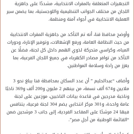
التجهيزات المتعلقة بالمقرات الانتخابية، مشددًا على جاهزية
اللجان من مختلف الجوانب التنظيمية واللوجستية، بما يضمن سير
العملية الانتخابية في أجواء آمنة ومنظمة.
وأوضح محافظ قنا، أنه تم التأكد من جاهزية المقرات الانتخابية
من حيث النظافة العامة، ورفع الإشغالات، وتوفير الإنارة، ودورات
المياه، وكراسي متحركة لذوي الهمم داخل كل لجنة، فضلًا عن
التأكد من توافر مصادر الكهرباء في جميع اللجان الفرعية، بما
يعزز من راحة وسلامة المواطنين.
وأضاف “عبدالحليم ” أن عدد السكان بمحافظة قنا يبلغ نحو 3
ملايين و674 ألف نسمة، من بينهم 2 مليون و200 ألف و369 ناخبًا
وناخبة مدرجين في قاعدة بيانات الناخبين، موزعين على لجنة
عامة واحدة، و301 مركز انتخابي يضم 304 لجنة فرعية، يتنافس
فيها 24 مرشحًا على المقاعد الفردية، إلى جانب 3 مرشحين ضمن
“القائمة الوطنية من أجل مصر”.