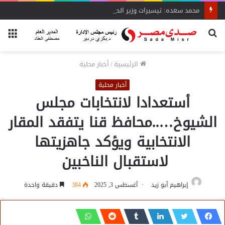
محمد سعده: تيسيرات وزير الصناعة تنقذ المشروعات المتعثرة
بحث
الق
عن
الرئيسية
/
أخبار محلية
أخبار محلية
أستعدادا لانتخابات مجلس
الشيوخ…..محافظ قنا يتفقد المقار
الانتخابية ويؤكد جاهزيتها
لاستقبال الناخبين
إبراهيم أبو زيد
أغسطس 3, 2025
384
دقيقة واحدة