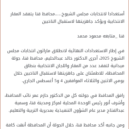
أستعدادا لانتخابات مجلس الشيوخ…..محافظ قنا يتفقد المقار
الانتخابية ويؤكد جاهزيتها لاستقبال الناخبين
قنا _متابعه محمود محمد
في إطار الاستعدادات النهائية لانطلاق ماراثون انتخابات مجلس
الشيوخ 2025، أجرى الدكتور خالد عبدالحليم، محافظ قنا، جولة
ميدانية لتفقد عدد من المقار واللجان الانتخابية بنطاق
المحافظة، للاطمئنان على جاهزيتها لاستقبال الناخبين خلال
يومي الاثنين والثلاثاء الموافقين 4 و5 أغسطس الجاري.
رافق المحافظ في جولته كل من الدكتور حازم عمر نائب المحافظ،
وأشرف أنور رئيس الوحدة المحلية لمركز ومدينة قنا، وسمية
عبدالفتاح مدير عام الشؤون التنفيذية بمديرية التربية والتعليم.
ومن جانبه أكد محافظ قنا، خلال الجولة أن المحافظة أنهت كافة