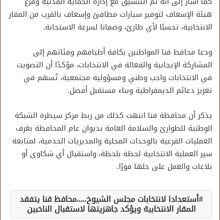
كما أشار إلى أنه تم التنسيق مع إدارة الحماية المدنية وفرع
هيئة الإسعاف لتوفير سيارات مطافئ وإسعاف بالقرب من المقار
الانتخابية، تحسبًا لأي طارئ، وضمانا لسرعة الاستجابة.
ودعا محافظ قنا المواطنين بكافة أطيافهم وفئاتهم إلى
المشاركة الإيجابية والفعالة في الانتخابات، مؤكدًا أن التصويت
في الانتخابات واجب وطني ومسؤولية مجتمعية، تُسهم في
تعزيز دعائم الديمقراطية وبناء مستقبل أفضل.
يذكر أن محافظة قنا انتهت كذلك من ربط مركز سيطرة الشبكة
الوطنية للطوارئ والسلامة العامة بديوان عام المحافظة بغرف
العمليات الفرعية بالوحدات المحلية والمديريات الخدمية، لمتابعة
سير العملية الانتخابية لحظة بلحظة، واستقبال أي شكاوى أو
بلاغات والعمل على حلها فورًا.
أستعدادا لانتخابات مجلس الشيوخ.....محافظ قنا يتفقد
المقار الانتخابية ويؤكد جاهزيتها لاستقبال الناخبين