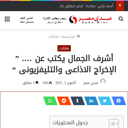
أحمد زكي: مبادرة “مصر تنطلق بالتصدير”
بحث
الق
عن
الرئيسية
/
مقالات
مقالات
أشرف الجمال يكتب عن …. ”
الإخراج الاذاعى والتليفزيونى “
صدى مصر
أكتوبر 3, 2021
194
2 دقائق
جدول المحتويات