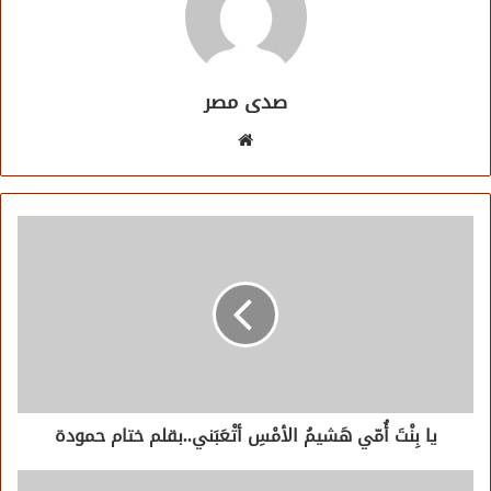
صدى مصر
موقع
الويب
يا بِنْتَ أُمّي هَشيمُ الأمْسِ أتْعَبَني..بقلم ختام حمودة