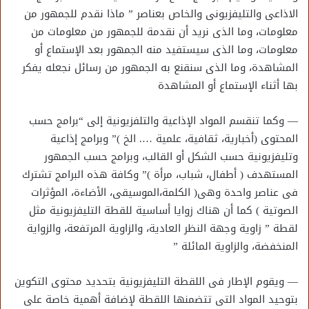
الاذاعى والتليفزيونى والخاص بعناصر ” ماذا نقدم للجمهور من
معلومات، وما الذى نريد أن نقدمة للجمهور من معلومات من
معلومات، وما الذى سيستفيد منه الجمهور بعد الإستماع أو
المشاهدة، وما الذى سنقنع به الجمهور من رسائل نجعله يفكر
بها أثناء الإستماع أو المشاهدة
— وكما تنقسم المواد الإذاعية والتلفزيونية إلى “برامج حسب
المحتوى (أخبارية، ثقافية، علمية …. الخ )” وبرامج إذاعية
وتليفزيونية حسب الشكل أو القالب، وبرامج حسب الجمهور
المستهدف ( أطفال، شباب، مرأة )” وكافة هذه البرامج تشترك
فى عناصر واحدة وهى( الكلمة،الموسيقى، الأضاءة، المؤثرات
الصوتية ) كما أن هناك زوايا أساسية للقطة التليفزيونية مثل
لقطة ” زاوية وجهة النظر العادية، والزاوية المرتفعة، والزواية
المنخفضة، والزاوية المائلة ”
— ويقوم الإطار فى اللقطة التليفزيونية بتحديد محتوى التكوين
بتوحيد المواد التى تتضمنها اللقطة لإضافة أهمية خاصة على