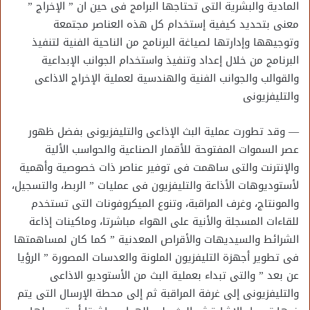
المادية والبشرية التى تحتاجها البرامج فى حين ان ” الإخراج ”
معنى بتحديد كيفية إستخدام كل هذه العناصر مجتمعة
وتوجيهها وإدارتها لصياغة البرنامج من الناحية الفنية لتنفيذ
البرنامج من خلال إعداد وتنفيذ واستخدام الجوانب الإبداعية
والقوالب والجوانب الفنية والهندسية لعملية الإخراج الاذاعى
والتليفزيونى
— وقد تطورت عملية البث الإذاعى والتليفزيونى بفضل ظهور
عصر السموات المفتوحة للأقمار الصناعية والحواسب الألية
والإنترنت والتى ساهمت فى توفير عناصر ذات خصوصية وأهمية
لأستوديوهات الأذاعة والتليفزيون فى عمليات ” الربط، والتسجيل،
والمونتاج، وغرف المراقبة، وتنوع الميكروفونات التى تستخدم
للقاءات المسجلة والأنية على الهواء مباشرتا، وماكينات إذاعة
الشرائط والسيديهات والأقراص المعدنية ” كما كان لمساهمتها
فى تطوير أجهزة التليفزيون الملونة والعدسات المصورة ” الرؤيا
عن بعد ” والتى تبداء بعملية البث من الأستوديو الاذاعى
والتليفزيونى إلى غرفة المراقبة ثم إلى محطة الإرسال التى يتم