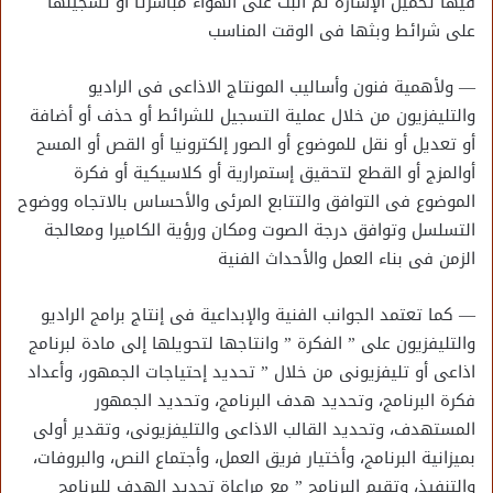
فيها تحميل الإشارة ثم البث على الهواء مباشرتا أو تسجيلها
على شرائط وبثها فى الوقت المناسب
— ولأهمية فنون وأساليب المونتاج الاذاعى فى الراديو
والتليفزيون من خلال عملية التسجيل للشرائط أو حذف أو أضافة
أو تعديل أو نقل للموضوع أو الصور إلكترونيا أو القص أو المسح
أوالمزج أو القطع لتحقيق إستمرارية أو كلاسيكية أو فكرة
الموضوع فى التوافق والتتابع المرئى والأحساس بالاتجاه ووضوح
التسلسل وتوافق درجة الصوت ومكان ورؤية الكاميرا ومعالجة
الزمن فى بناء العمل والأحداث الفنية
— كما تعتمد الجوانب الفنية والإبداعية فى إنتاج برامج الراديو
والتليفزيون على ” الفكرة ” وانتاجها لتحويلها إلى مادة لبرنامج
اذاعى أو تليفزيونى من خلال ” تحديد إحتياجات الجمهور، وأعداد
فكرة البرنامج، وتحديد هدف البرنامج، وتحديد الجمهور
المستهدف، وتحديد القالب الاذاعى والتليفزيونى، وتقدير أولى
بميزانية البرنامج، وأختيار فريق العمل، وأجتماع النص، والبروفات،
والتنفيذ، وتقيم البرنامج ” مع مراعاة تحديد الهدف للبرنامج