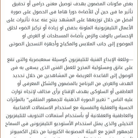
بعض مكونات المضمون بهدف توصيل معنى درامى أو تحقيق
تأثير ما فى حين أن للأضاءة دورا هاما فى الحصول على صورة
أفضل من خلال توزيعها على المشهد ينتج عنه عدة تأثيرات على
الأعمال التليفزيونية الملونة بخفض او زيادة أو تركيز الضوء لخلق
الإحساس بالوقت والزمن بأضاءة المسطحات او الغرض او
الموضوع إلى جانب الملابس والمكياج وأجهزة التسجيل الصوتى
—وللغة الإبداع الفنية للتليفزيون كوسيلة سمعبصرية والتى تقع
على عاتق ومسئولية المخرج للعمل الفنى الذى يسعى به فى
الوصول إلى القاعدة العريضة من المشاهدين من خلال تحديد
الهدف والغرض من البرنامج بالمضمون والشكل المعرفى أو
العاطفى أو السلوكى بهدف الإقناع برأى مخالف لإتجاه توارث
عليه الناس ” تغيير الصورة الذهنية للجمهور المتلقى” بالمؤثرات
الحسية والعقلية والنفسية مع استخدام الاستمالات الاقناعية
والعاطفية والعقلانية أو بأستخدام أستمالات التخويف للتليفزيون
التخيلى والذى يمثل استخدام الأستوديو التليفزيونى فى السماح
للجمهور المزج مع البيئة المصنوعة الكترونيا من خلال الكمبيوتر