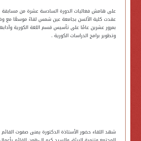
على هامش فعاليات الدورة السادسة عشرة من مسابقة الت
عقدت كلية الألسن بجامعة عين شمس لقاءً موسعًا مع وفد 
بمرور عشرين عامًا على تأسيس قسم اللغة الكورية وآدابها 
وتطوير برامج الدراسات الكورية .
شهد اللقاء حضور الأستاذة الدكتورة يمنى صفوت القائم ب
المجتمع وتنمية البيئة، والسيد كيم إل-هون القائم بأعمال 