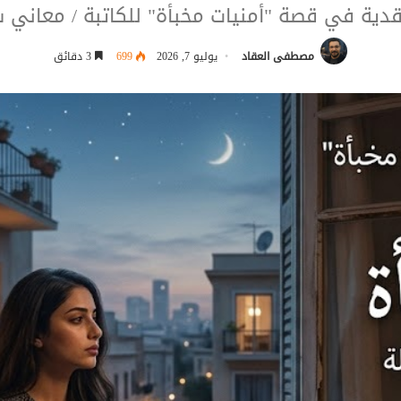
قدية في قصة "أمنيات مخبأة" للكاتبة / معاني 
مصطفى العقاد
يوليو 7, 2026
699
3 دقائق