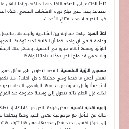
تلجأ الكاتبة إلى الحبكة التقليدية الصاخبة، وإنما تراهن 
تتصاعد ببطء حتى تبلغ ذروة الانكشاف النفسي. هذه التقنية
في التجربة لا مجرد متلقٍ للأحداث.
لغة السرد
. جاءت متوازنة بين الشاعرية والبساطة. فالجمل
وعاطفية في آن واحد. كما أن الكاتبة تجيد توظيف الصور
اللؤلؤ، ونسمع أنغام فيروز في الخلفية، ونشعر بتلك الرعش
والسمعي قد منح النص بعدًا سينمائيًا واضحًا.
مستوى الرؤية الفلسفية
. القصة تنطوي على سؤال خفي يتع
تعيش أجمل ما فيها وهي مختبئة داخل القلب؟. هنا تكمن ق
أكثر دفئًا وأقل قسوة من تحققها الواقعي. البطلة تبدو 
لذلك فإن الحلم ذاته يتحول إلى وسيلة مقاومة ضد الفراغ
زاوية نقدية نفسية
. يمكن قراءة النص من خلالها، إذ ت
حالة من التأمل مع موضوعية معنى الحب. وهذا يجعلها تب
إلى مركز نفسي يحدد شكل وجودها. ومن هنا تتولد هشا