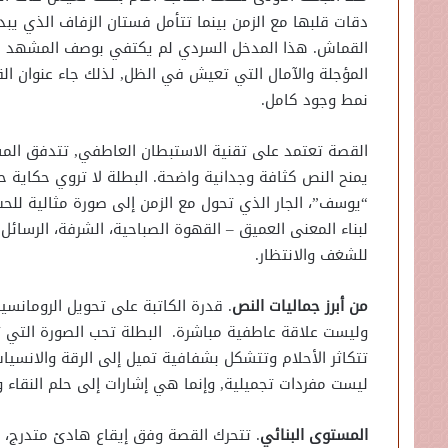
دقات قلبها مع الزمن بينما تتأمل فستان الزفاف الذي يب
القماش. هذا المدخل السردي لم يكتفي بوصف المشهد الخ
المؤجلة والآمال التي تعيش في الظل, لذلك جاء عنوان القص
نمط وجود كامل.
القصة تعتمد على تقنية الاستبطان العاطفي, تتدفق المش
يمنح النص كثافة وجدانية واضحة. البطلة لا تروي حكاية ح
“يوسف”، الجار الذي تحول مع الزمن إلى صورة مثالية للحب
لبناء المعنى العميق – القهوة الصباحية، الشرفة، الرسائل
للشغف والانتظار.
من أبرز جماليات النص
. قدرة الكاتبة على تحويل الرومان
وليست علاقة عاطفية مباشرة. البطلة تحب الصورة التي 
تتكاثر الأحلام وتتشكل بشفافية تميل إلى الرقة والانسيا
ليست مفردات تجميلية, وإنما هي إشارات إلى حلم النقاء 
المستوى البنائي
. تتحرك القصة وفق إيقاع هادئ متدرج، يبد