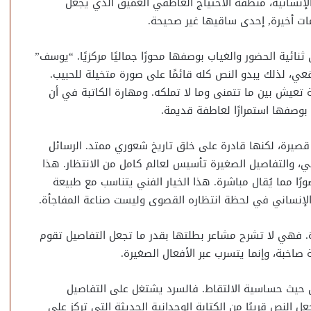
إنسانية، منطقة الاحتياج العاطفي العميق الذي يجعل
مات أخيرة, إحدى ساقيها غير صحيحة.
نائية الحضور والغياب بوصفها محورًا جماليًا مركزيًا. “يوسف”
عي، لذلك يبدو النص كله قائمًا على صورة متخيلة للحبيب.
طلة تعيش بين ما تتمنى وما لا تملكه. ومهارة الكاتبة في أن
 بوصفها استمرارًا لعاطفة قديمة.
قصيرة، لكنها قادرة على خلق تاريخ شعوري ممتد. الرسائل
ي، والتفاصيل الصغيرة تأسيس لعالم كامل من الانتظار. هذا
ضورًا مما يُقال مباشرة. هذا الخيار الفني يتناسب مع طبيعة
الإنساني في لحظة انتظاره القصوى وليست صناعة المفاجأة.
ة. فهي لا تشرح مشاعر بطلتها بقدر ما تجعل التفاصيل تقوم
اخبة، وإنما يتسرب عبر الأفعال الصغيرة.
ن حيث حساسية الالتقاط. فالسرد يشتغل على التفاصيل
ل النص قريبًا من الكتابة الوجدانية الحديثة التي تركز على