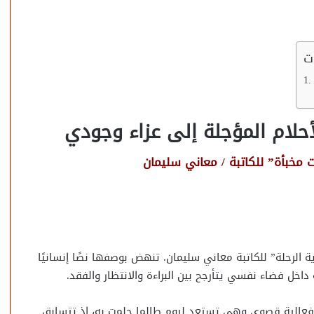
ت
أحلام المؤجلة إلى عزاء وجودي
 مخبأة”
للكاتبة / معاني سليمان
رحلة” للكاتبة معاني سليمان. تنهض بوصفها نصًا إنسانيًا
 داخل فضاء نفسي يتأرجح بين البراءة والانتظار والفقد.
انفعالية قصوى وهي تستعد ليوم طالما حلمت به، إذ تتسابق