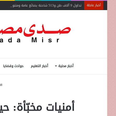
تداول 9 آلاف طن و513 شاحنة بضائع عامة ومتنوعة بموانئ البحر الأحمر
أخبار عاجلة
أخبار محلية
أخبار التعليم
حوادث وقضايا
أمنيات مخبّأة: ح