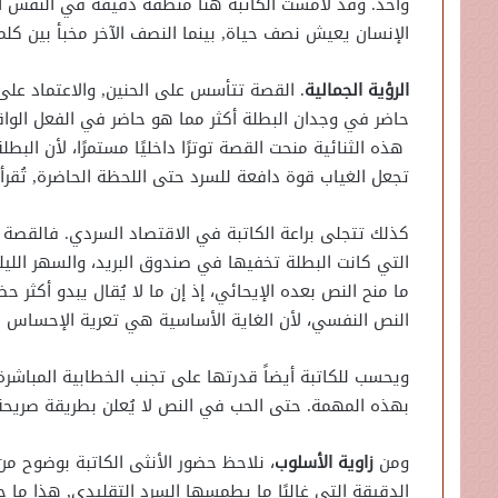
واحد. وقد لامست الكاتبة هنا منطقة دقيقة في النفس ال
الإنسان يعيش نصف حياة, بينما النصف الآخر مخبأ بين كل
الرؤية الجمالية
. القصة تتأسس على الحنين, والاعتماد على ث
حاضر في وجدان البطلة أكثر مما هو حاضر في الفعل الواق
هذه الثنائية منحت القصة توترًا داخليًا مستمرًا، لأن الب
تجعل الغياب قوة دافعة للسرد حتى اللحظة الحاضرة, تُقرأ
كذلك تتجلى براعة الكاتبة في الاقتصاد السردي. فالقصة 
التي كانت البطلة تخفيها في صندوق البريد، والسهر الليل
ما منح النص بعده الإيحائي، إذ إن ما لا يُقال يبدو أكثر ح
النص النفسي، لأن الغاية الأساسية هي تعرية الإحساس 
ويحسب للكاتبة أيضاً قدرتها على تجنب الخطابية المباشر
بهذه المهمة. حتى الحب في النص لا يُعلن بطريقة صريحة ص
ومن
زاوية الأسلوب
، نلاحظ حضور الأنثى الكاتبة بوضوح م
الدقيقة التي غالبًا ما يطمسها السرد التقليدي, هذا ما جع