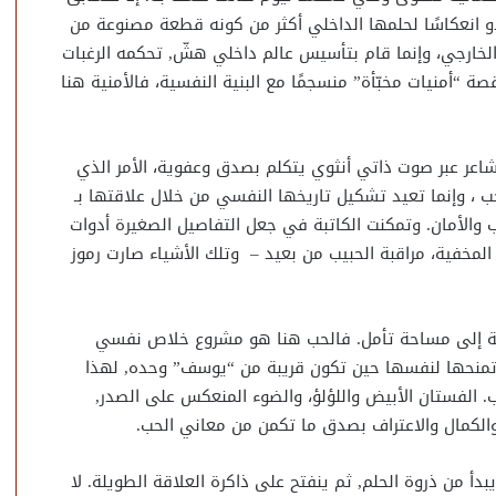
دو انعكاسًا لحلمها الداخلي أكثر من كونه قطعة مصنوعة من
ارجي، وإنما قام بتأسيس عالم داخلي هشّ, تحكمه الرغبات
ة “أمنيات مخبّأة” منسجمًا مع البنية النفسية، فالأمنية هنا
اعر عبر صوت ذاتي أنثوي يتكلم بصدق وعفوية، الأمر الذي
ب ، وإنما تعيد تشكيل تاريخها النفسي من خلال علاقتها بـ
 والأمان. وتمكنت الكاتبة في جعل التفاصيل الصغيرة أدوات
 المخفية، مراقبة الحبيب من بعيد – وتلك الأشياء صارت رموز
سية إلى مساحة تأمل. فالحب هنا هو مشروع خلاص نفسي
تمنحها لنفسها حين تكون قريبة من “يوسف” وحده, لهذا
ب. الفستان الأبيض واللؤلؤ، والضوء المنعكس على الصدر,
والكمال والاعتراف بصدق ما تكمن من معاني الحب.
أ من ذروة الحلم, ثم ينفتح على ذاكرة العلاقة الطويلة. لا