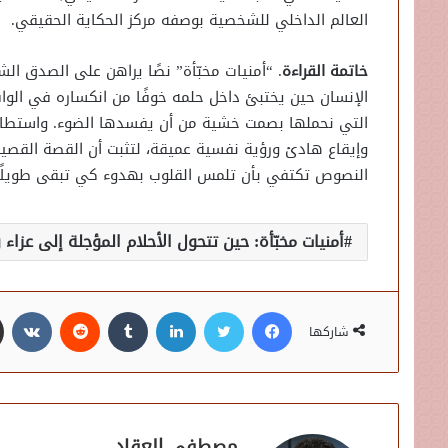
العالم الداخلي للشخصية بوصفه مركز الحكاية الحقيقي.
خاتمة القراءة
. “أمنيات مخبّأة” نصًا يراهن على الصدق ال
الإنسان حين يختبئ داخل حلمه خوفًا من انكساره في الواقع
التي نحملها بصمت خشية من أن يفسدها الضوء. واستطاعت
وإيقاع هادئ ورؤية نفسية عميقة، لتثبت أن القصة القصيرة
النصوص تكتفي بأن تلمس القلوب بهدوء كي تبقى طويلًا 
أمنيات مخبّأة: حين تتحول الأحلام المؤجلة إلى عزاء
فيسبوك
تويتر
لينكدإن
شاركها
مصطفى العقاد