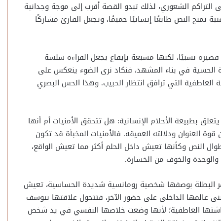
على التراكم الشعوري، لذلك تبدو القصة أقرب إلى موجة وجدانية
 تمنح النص طابعًا إنسانيًا حميمًا، وتجعل القارئ مشاركًا
 قصيرة نسبيًا، لكنها مشبعة بإيقاع يجعل القراءة سلسة
ة الحسية في بناء المشهد، فنكاد نرى الضوء ينعكس على
ة العاطفية التي ترافق انتظار الحبيب. وهذا الحس البصري
لق بطبيعة الأحلام الإنسانية: هل تتحقق الأمنيات أم أنها
وة العنوان ودلالته العميقة. فالأمنيات المخبأة قد تكون
طوال النص وكأنها تعيش داخل الحلم أكثر مما تعيش الواقع،
 والوحدة والخوف من الخسارة.
ظهر البطلة بوصفها شخصية رومانسية شديدة الحساسية، تعيش
ني عالمها الداخلي على حضور الآخر، فتتحول علاقتها بيوسف
شتها العاطفية؛ لأنها وضعت خلاصها النفسي في يد شخص