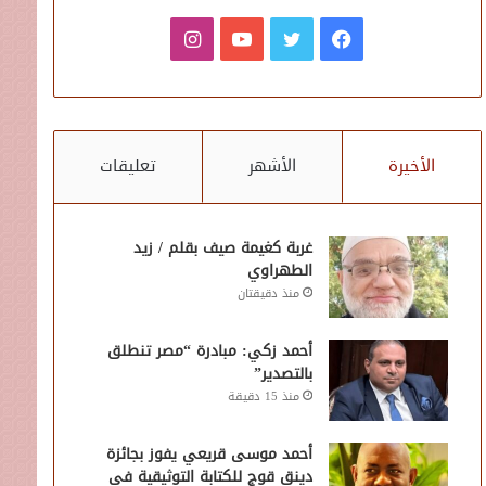
فيسبوك
تويتر
يوتيوب
انستقرام
الأخيرة
الأشهر
تعليقات
غربة كغيمة صيف بقلم / زيد
الطهراوي
منذ دقيقتان
أحمد زكي: مبادرة “مصر تنطلق
بالتصدير”
منذ 15 دقيقة
أحمد موسى قريعي يفوز بجائزة
دينق قوج للكتابة التوثيقية في