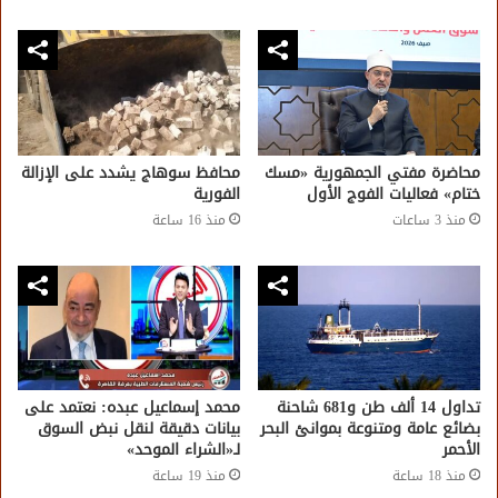
محاضرة مفتي الجمهورية «مسك
محافظ سوهاج يشدد على الإزالة
ختام» فعاليات الفوج الأول
الفورية
منذ 3 ساعات
منذ 16 ساعة
تداول 14 ألف طن و681 شاحنة
محمد إسماعيل عبده: نعتمد على
بضائع عامة ومتنوعة بموانئ البحر
بيانات دقيقة لنقل نبض السوق
الأحمر
لـ«الشراء الموحد»
منذ 18 ساعة
منذ 19 ساعة