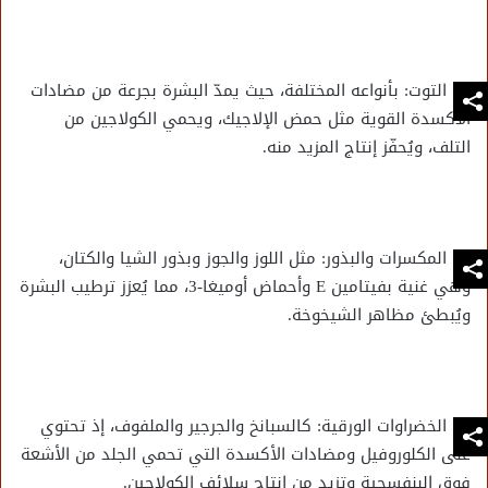
التوت: بأنواعه المختلفة، حيث يمدّ البشرة بجرعة من مضادات
الأكسدة القوية مثل حمض الإلاجيك، ويحمي الكولاجين من
التلف، ويُحفّز إنتاج المزيد منه.
المكسرات والبذور: مثل اللوز والجوز وبذور الشيا والكتان،
وهي غنية بفيتامين E وأحماض أوميغا-3، مما يُعزز ترطيب البشرة
ويُبطئ مظاهر الشيخوخة.
الخضراوات الورقية: كالسبانخ والجرجير والملفوف، إذ تحتوي
على الكلوروفيل ومضادات الأكسدة التي تحمي الجلد من الأشعة
فوق البنفسجية وتزيد من إنتاج سلائف الكولاجين.