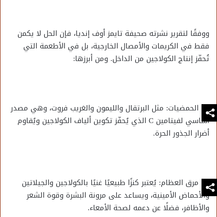
ووفقًا لتقرير نشرته صحيفة تايمز أوف إنديا، فإن الحل لا يكمن
فقط في الكريمات والأمصال الخارجية، بل في الأطعمة التي
تُحفّز إنتاج الكولاجين من الداخل. ومن أبرزها:
الحمضيات: مثل البرتقال والليمون والغريب فروت، وهي مصدر
أساسي لفيتامين C الذي يُحفّز تكوين ألياف الكولاجين ويُقاوم
أضرار الجذور الحرة.
مرق العظام: يُعتبر كنزًا طبيعيًا غنيًا بالكولاجين والجيلاتين
والأحماض الأمينية، ويساعد على مرونة البشرة وقوة الشعر
والأظافر، فضلًا عن دعمه لصحة الأمعاء.