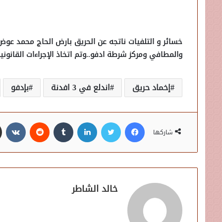
خسائر و التلفيات ناتجه عن الحريق بارض الحاج محمد عوض ا
والمطافي ومركز شرطة ادفو..وتم اتخاذ الإجراءات القانونية
إخماد حريق
اندلع في 3 افدنة
بإدفو
فيسبوك
تويتر
لينكدإن
شاركها
خالد الشاطر