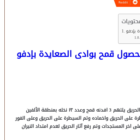
حتويات
تمت السيطرة على حريق اندلع فى 3 افدنة محصول قمح الحريق يلتهم 3 افدنه قمح وعدد ١٣ نخله بمنطقة الألفين
رة على الحريق واخماده وتم السيطرة على الحريق وعلى الفور
خر المستجدات وتم رفع آثار الحريق لعدم امتداد النيران