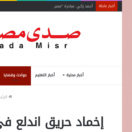
أحمد زكي: مبادرة “مصر تنطلق بالتصدير”
أخبار عاجلة
أخبار محلية
أخبار التعليم
حوادث وقضايا
الرئي
إخماد حريق اندلع في 3 افدنة محصول قمح بوادى الصعايدة 