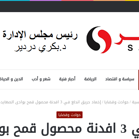
سياسة و اقتصاد
الرياضة
أحبار فنية
شعر و أدب
الدين و الحياة
سية
/
حوادث وقضايا
/
إخماد حريق اندلع في 3 افدنة محصول قمح بوادى الصعايدة بإدفو
حوادث وقضايا
بإدفو