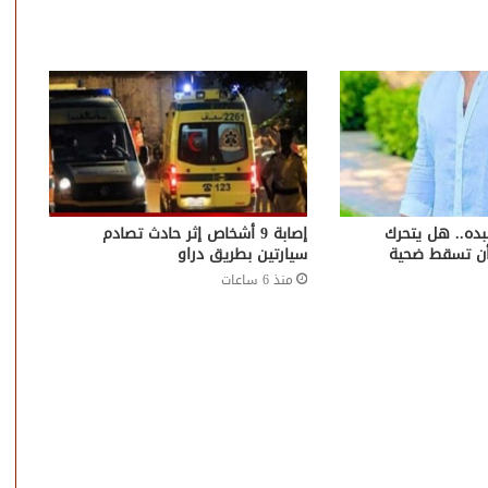
بده.. هل يتحرك
إصابة 9 أشخاص إثر حادث تصادم
أن تسقط ضحية
سيارتين بطريق دراو
منذ 6 ساعات