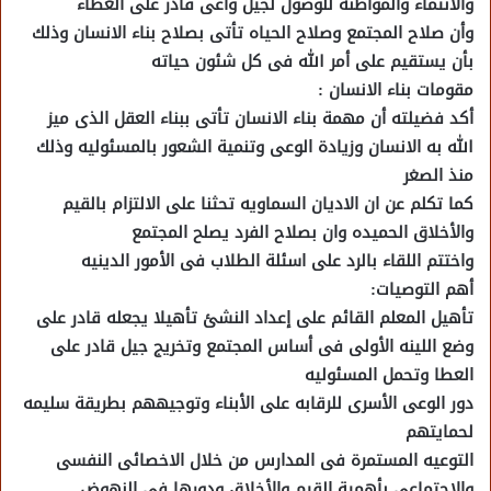
والانتماء والمواطنه للوصول لجيل واعى قادر على العطاء
وأن صلاح المجتمع وصلاح الحياه تأتى بصلاح بناء الانسان وذلك
بأن يستقيم على أمر الله فى كل شئون حياته
مقومات بناء الانسان :
أكد فضيلته أن مهمة بناء الانسان تأتى ببناء العقل الذى ميز
الله به الانسان وزيادة الوعى وتنمية الشعور بالمسئوليه وذلك
منذ الصغر
كما تكلم عن ان الاديان السماويه تحثنا على الالتزام بالقيم
والأخلاق الحميده وان بصلاح الفرد يصلح المجتمع
واختتم اللقاء بالرد على اسئلة الطلاب فى الأمور الدينيه
أهم التوصيات:
تأهيل المعلم القائم على إعداد النشئ تأهيلا يجعله قادر على
وضع اللينه الأولى فى أساس المجتمع وتخريج جيل قادر على
العطا وتحمل المسئوليه
دور الوعى الأسرى للرقابه على الأبناء وتوجيههم بطريقة سليمه
لحمايتهم
التوعيه المستمرة فى المدارس من خلال الاخصائى النفسى
والاجتماعى بأهمية القيم والأخلاق ودورها فى النهوض