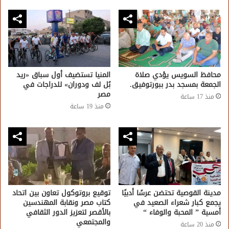
محافظ السويس يؤدي صلاة
المنيا تستضيف أول سباق «ريد
الجمعة بمسجد بدر ببورتوفيق.
بُل لف ودوران» للدراجات في
مصر
منذ 17 ساعة
منذ 19 ساعة
مدينة القوصية تحتضن عرسًا أدبيًا
توقيع بروتوكول تعاون بين اتحاد
يجمع كبار شعراء الصعيد في
كتاب مصر ونقابة المهندسين
أمسية ” المحبة والوفاء “
بالأقصر لتعزيز الدور الثقافي
والمجتمعي
منذ 20 ساعة