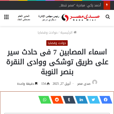
أحمد زكي: مبادرة “مصر تنطلق بالتصدير”
بحث
الق
عن
الرئيسية
/
حوادث وقضايا
حوادث وقضايا
اسماء المصابين 7 فى حادث سير
على طريق توشكى ووادى النقرة
بنصر النوبة
صدى مصر
أبريل 27, 2025
154
دقيقة واحدة