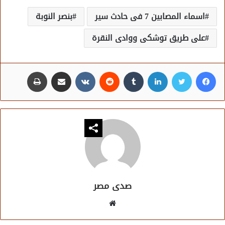
اسماء المصابين 7 فى حادث سير
بنصر النوبة
على طريق توشكى ووادى النقرة
فيسبوك
تويتر
لينكدإن
مشاركة عبر البريد
طباعة
صدى مصر
موقع
الويب