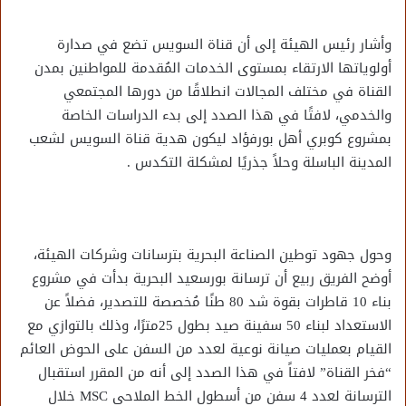
وأشار رئيس الهيئة إلى أن قناة السويس تضع في صدارة
أولوياتها الارتقاء بمستوى الخدمات المُقدمة للمواطنين بمدن
القناة في مختلف المجالات انطلاقًا من دورها المجتمعي
والخدمي، لافتًا في هذا الصدد إلى بدء الدراسات الخاصة
بمشروع كوبري أهل بورفؤاد ليكون هدية قناة السويس لشعب
المدينة الباسلة وحلاً جذريًا لمشكلة التكدس .
وحول جهود توطين الصناعة البحرية بترسانات وشركات الهيئة،
أوضح الفريق ربيع أن ترسانة بورسعيد البحرية بدأت في مشروع
بناء 10 قاطرات بقوة شد 80 طنًا مُخصصة للتصدير، فضلاً عن
الاستعداد لبناء 50 سفينة صيد بطول 25مترًا، وذلك بالتوازي مع
القيام بعمليات صيانة نوعية لعدد من السفن على الحوض العائم
“فخر القناة” لافتاً في هذا الصدد إلى أنه من المقرر استقبال
الترسانة لعدد 4 سفن من أسطول الخط الملاحي MSC خلال