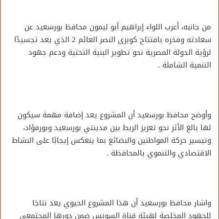
من جانبه، أعرب اللواء إبراهيم أبو ليمون محافظ بورسعيد عن
سعادته وفخره بافتتاح كوبرى النصر العائم 2 الذي يعد تجسيدًا
لرؤية الدولة المصرية نحو تطوير البنية التحتية ودعم جهود
التنمية الشاملة .
وأوضح محافظ بورسعيد أن المشروع يعد إضافة مهمة سيكون
لها بالغ الأثر نحو تعزيز الربط بين مدينتي بورسعيد وبورفؤاد،
وتيسير حركة المواطنين والبضائع بما ينعكس إيجابًا على النشاط
الاقتصادي والتنموي بالمحافظة .
واشار محافظ بورسعيد أن هذا المشروع الحيوي يعد نتاجَا
للجهود المخلصة لهيئة قناة السويس ضمن دورها المجتمعي