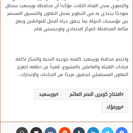
والتنموي بمدن القناة الثلاث، مؤكدا أن محافظة بورسعيد ستظل
نموذجًا يحتذى به في التطوير بفضل التعاون والتنسيق المستمر
بين مؤسسات الدولة بما يحقق حياة أفضل للمواطنين ويعزز
مكانة المحافظة كمركز اقتصادي ولوجيستي هام .
واختتم محافظ بورسعيد كلمته بتوجيه التحية والشكر لكافة
قيادات الهيئة والعاملين بالمشروع، مُعرباً عن تطلعه لتعزيز
التعاون المستقبلي لتحقيق مزيدًا من النجاحات والإنجازات .
افتتاح كوبرى النصر العائم
بورسعيد
بورفؤاد
فيسبوك
تويتر
لينكدإن
مشاركة عبر البريد
طباعة