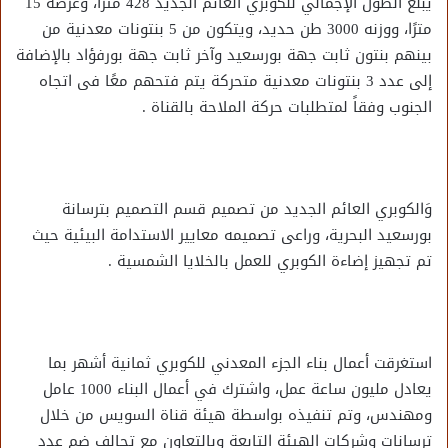
يبلغ الطول الإجمالي للكوبري العائم الجديد 428 مترًا، وعرضه 15
مترًا، ووزنه 3000 طن حديد، ويتكون من 5 بنتونات معدنية من
بينهم بنتون ثابت جهة بورسعيد وآخر ثابت جهة بورفؤاد بالإضافة
إلى عدد 3 بنتونات معدنية متحركة يتم فتحهم معًا فى اتجاه
الجنوب وفقاً لمتطلبات حركة الملاحة بالقناة .
وَالكوبري العائم الجديد من تصميم قسم التصميم بترسانة
بورسعيد البحرية، وراعى تصميمه معايير الاستدامة البيئية حيث
تم تجهيز إضاءة الكوبري للعمل بالخلايا الشمسية .
استغرقت أعمال بناء الجزء المعدني للكوبري ثمانية أشهر بما
يعادل مليون ساعة عمل، واشترك في أعمال البناء 1000 عامل
ومهندس، وتم تنفيذه بواسطة هيئة قناة السويس من خلال
ترسانات وشركات الهيئة التابعة وبالتعاون مع تحالف ضم عدد