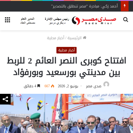
أحمد زكي: مبادرة “مصر تنطلق بالتصدير”
بحث
الق
عن
الرئيسية
/
أخبار محلية
أخبار محلية
افتتاح كوبرى النصر العائم 2 للربط
بين مدينتي بورسعيد وبورفؤاد
صدى مصر
يونيو 2, 2026
667
4 دقائق