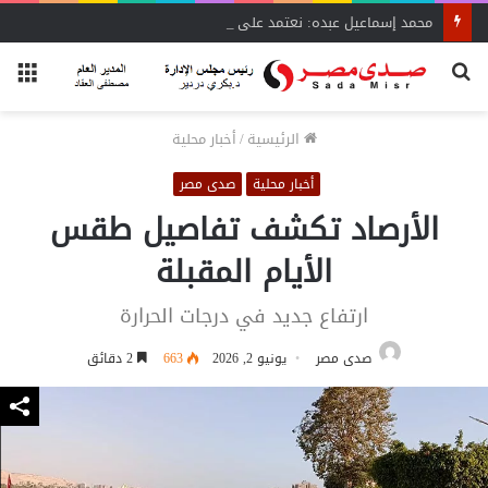
محمد إسماعيل عبده: نعتمد على بيانات دقيقة لنقل نبض السوق لـ«الشراء الموحد»
بحث
الق
عن
الرئيسية
/
أخبار محلية
أخبار محلية
صدى مصر
الأرصاد تكشف تفاصيل طقس
الأيام المقبلة
ارتفاع جديد في درجات الحرارة
صدى مصر
يونيو 2, 2026
663
2 دقائق