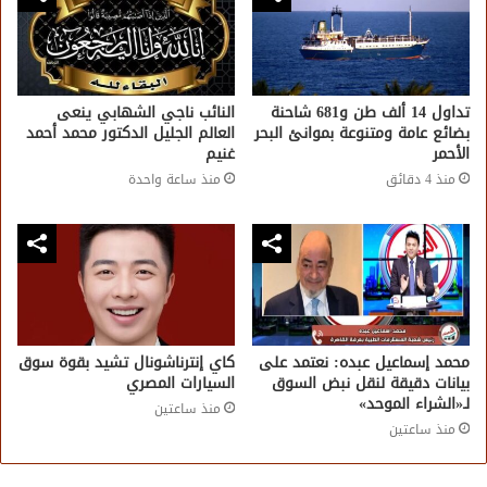
تداول 14 ألف طن و681 شاحنة
النائب ناجي الشهابي ينعى
بضائع عامة ومتنوعة بموانئ البحر
العالم الجليل الدكتور محمد أحمد
الأحمر
غنيم
منذ 4 دقائق
منذ ساعة واحدة
محمد إسماعيل عبده: نعتمد على
كاي إنترناشونال تشيد بقوة سوق
بيانات دقيقة لنقل نبض السوق
السيارات المصري
لـ«الشراء الموحد»
منذ ساعتين
منذ ساعتين