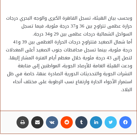
وبحسب بيان الهيئة، تسجل القاهرة الكبرى والوجه البحري درجات
حرارة عظمى تتراوح بين 36 و37 درجة مئوية، فيما تسجل
السواحل الشمالية درجات عظمى بين 29 و34 درجة.
أما شمال الصعيد فتتراوح درجات الحرارة العظمى بين 39 و41
درجة مئوية، بينما تسجل محافظات جنوب الصعيد أعلى المعدلات
لتصل إلى 43 درجة مئوية خلال معظم أيام الفترة المشار إليها.
ودعت الهيئة العامة للأرصاد الجوية، المواطنين إلى متابعة
النشرات الجوية والتحديثات الدورية الصادرة عنها، خاصة في ظل
استمرار الأجواء الحارة وارتفاع نسب الرطوبة على مختلف أنحاء
البلاد.
فيسبوك
تويتر
لينكدإن
مشاركة عبر البريد
طباعة