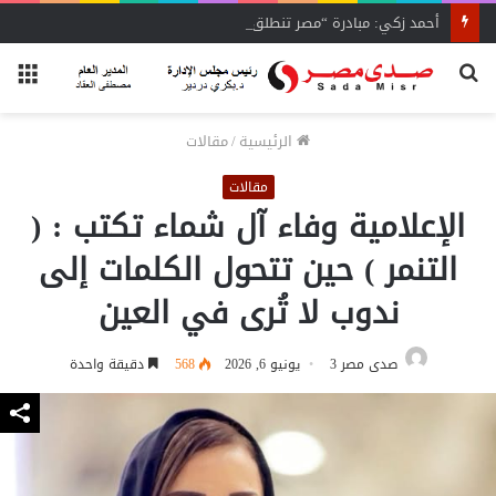
أحمد زكي: مبادرة “مصر تنطلق بالتصدير”
بحث
الق
عن
الرئيسية
/
مقالات
مقالات
الإعلامية وفاء آل شماء تكتب : (
التنمر ) حين تتحول الكلمات إلى
ندوب لا تُرى في العين
صدى مصر 3
يونيو 6, 2026
568
دقيقة واحدة