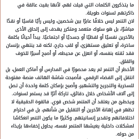
ما يتذكرون الكلمات التي قيلت لهم، لأنها بقيت عالقة في
ذاكرتهم لسنوات طويلة.
لان التنمر ليس خلافًا عابرًا بين شخصين، وليس رأيًا قاسيًا أو نقدًا
مباشرًا، بل هو سلوك متعمد ومتكرر يهدف إلى إلحاق الأذى
بالآخرين نفسيًا أو لفظيًا أو جسديًا أو اجتماعيًا. يبدأ أحيانًا بكلمة
ساخرة، أو تعليق مستهزئ، أو لقب جارح، لكنه قد ينتهي بإنسان
فقد ثقته بنفسه، أو انعزل عن محيطه، أو أصبح أسيرًا للخوف
والقلق.
الأخطر أن التنمر لم يعد محصورًا في المدارس أو أماكن العمل، بل
انتقل إلى الفضاء الرقمي. فأصبحت شاشة الهاتف منصة مفتوحة
للسخرية والتجريح والتشهير، وأصبح بإمكان كلمة واحدة أن تصل
إلى آلاف الأشخاص خلال دقائق، تاركة أثرًا قد يستمر لسنوات.
ويخطئ من يعتقد أن المتنمر شخص قوي. فالقوة الحقيقية لا
تظهر في إهانة الآخرين أو التقليل من شأنهم، بل في احترام
اختلافاتهم وتقدير إنسانيتهم. وكثيرًا ما يكون التنمر انعكاسًا
لمشكلات داخلية يعيشها المتنمر نفسه، يحاول إخفاءها بإيذاء
من حوله.