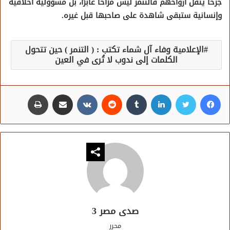
جرحا يثقل ارواحهم فالتنمر ليس مزاحًا عابرًا، بل مسؤولية أخلاقية
وإنسانية ستبقى شاهدة على صاحبها قبل غيره.
الإعلامية وفاء آل شماء تكتب : ( التنمر ) حين تتحول
الكلمات إلى ندوب لا تُرى في العين
فيسبوك
تويتر
لينكدإن
مشاركة عبر البريد
طباعة
صدى مصر 3
محرر