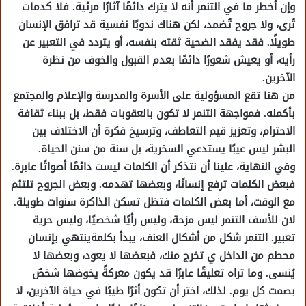
وإن أخطر ما في التنمر أنه لا يترك دائمًا آثارًا مرئية. فلا كدمات
تُرى، ولا جروح تُضمد، لكن هناك ندوبًا نفسية قد ترافق الإنسان
طويلًا. فقد يفقد الضحية ثقته بنفسه، أو يتردد في التعبير عن
رأيه، أو يعيش شعورًا دائمًا بعدم القبول والخوف من نظرة
الآخرين.
من هنا تقع المسؤولية على الأسرة والمدرسة والإعلام والمجتمع
بأكمله. فمواجهة التنمر لا تكون بالعقوبات فقط، بل ببناء ثقافة
الاحترام، وتعزيز قيم التعاطف، وترسيخ فكرة أن الاختلاف بين
البشر ليس عيبًا يستدعي السخرية، بل سنة من سنن الحياة.
وفي النهاية، علينا أن نتذكر أن الكلمات ليست دائمًا أصواتًا عابرة.
فبعض الكلمات ترفع إنسانًا، وبعضها تهدمه. وبعض الجروح تلتئم
مع الوقت، أما بعض الكلمات فتظل تسكن الذاكرة سنوات طويلة.
لان للأسف التنمر ليس مزحة، وليس رأيًا شخصيًا، وليس حرية
تعبير. التنمر شكل من أشكال العنف، يبدأ بكلمةينتهي بإنسان
محطم من الداخل ي تخرج منك، فبعضها لا يعود، وبعضها لا
يُنسى. وما تراه تعليقًا عابرًا قد يكون معركةً يخوضها شخصٌ
بصمت كل يوم. لذلك، اختر أن تكون أثرًا طيبًا في حياة الآخرين، لا