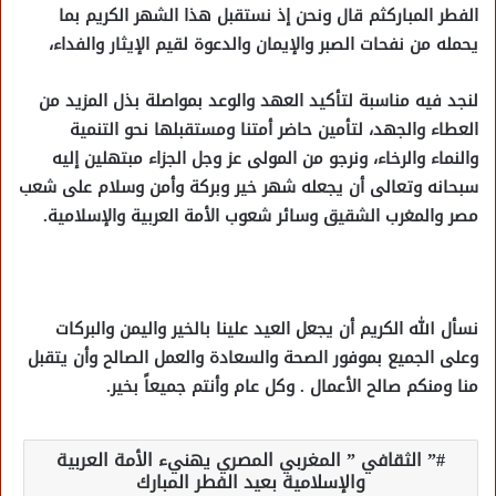
الفطر المباركثم قال ونحن إذ نستقبل هذا الشهر الكريم بما
يحمله من نفحات الصبر والإيمان والدعوة لقيم الإيثار والفداء،
لنجد فيه مناسبة لتأكيد العهد والوعد بمواصلة بذل المزيد من
العطاء والجهد، لتأمين حاضر أمتنا ومستقبلها نحو التنمية
والنماء والرخاء، ونرجو من المولى عز وجل الجزاء مبتهلين إليه
سبحانه وتعالى أن يجعله شهر خير وبركة وأمن وسلام على شعب
مصر والمغرب الشقيق وسائر شعوب الأمة العربية والإسلامية.
نسأل الله الكريم أن يجعل العيد علينا بالخير واليمن والبركات
وعلى الجميع بموفور الصحة والسعادة والعمل الصالح وأن يتقبل
منا ومنكم صالح الأعمال . وكل عام وأنتم جميعاً بخير.
” الثقافي ” المغربي المصري يهنيء الأمة العربية
والإسلامية بعيد الفطر المبارك