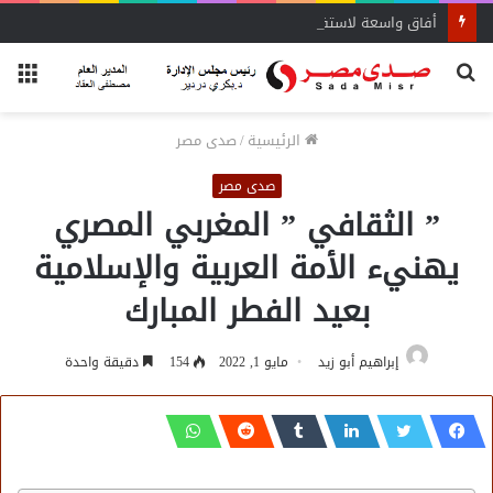
أفاق واسعة لاستفادة المغتربين من الأنشطة المالية غير المصرفية
بحث
الق
عن
الرئيسية
/
صدى مصر
صدى مصر
” الثقافي ” المغربي المصري
يهنيء الأمة العربية والإسلامية
بعيد الفطر المبارك
إبراهيم أبو زيد
مايو 1, 2022
154
دقيقة واحدة