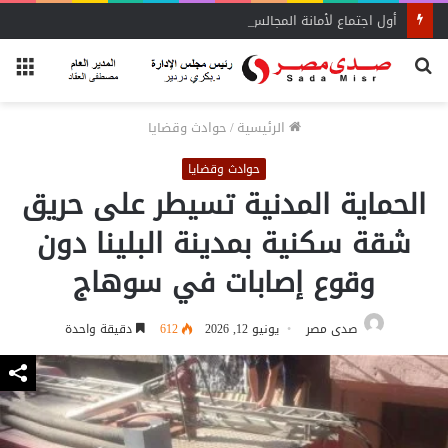
أول اجتماع لأمانة المجالس المحلية بحماة الوطن بالبحيرة يحدد الأولويات
بحث
الق
عن
الرئيسية
/
حوادث وقضايا
حوادث وقضايا
الحماية المدنية تسيطر على حريق
شقة سكنية بمدينة البلينا دون
وقوع إصابات في سوهاج
صدى مصر
يونيو 12, 2026
612
دقيقة واحدة