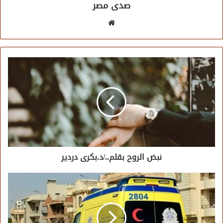
صدى مصر
موقع
الويب
نبض الروح بقلم../د.بكرى دردير