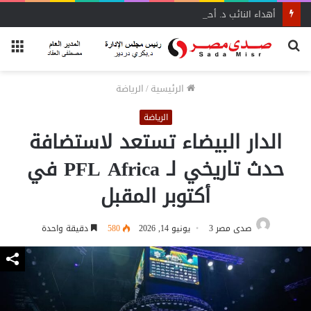
أهداء النائب د. أحمد إدريس عددًا من مؤلفات المفكر العربي الأستاذ علي الشرفاء
بحث
الق
عن
الرئيسية
/
الرياضة
الرياضة
الدار البيضاء تستعد لاستضافة
حدث تاريخي لـ PFL Africa في
أكتوبر المقبل
صدى مصر 3
يونيو 14, 2026
580
دقيقة واحدة