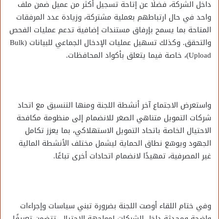
داخل الشركة، فضلًا عن إتاحة تسجيل أكثر من عميل ضمن ملف
واحد في حال ارتباطهم بعملية مشتركة، وزيادة عدد المرفقات
المتاحة بما يسمح بإرفاق مستندات إضافية تدعم عمليات الفحص
والتحقق. وكذلك تسهيل عمليات الإدخال الجماعي للبيانات (Bulk
Upload)، خاصة فيما يتعلق بأكواد المحافظات.
واستعرض الاجتماع آخر أنشطة اللجنة ومنها التنسيق مع اتحاد
شركات التمويل متناهي الصغر للانضمام إلى منظومة مكافحة
الاحتيال الخاصة باتحاد التمويل الاستهلاكي، بما يعزز تكامل
الجهود ويوسّع نطاق الحماية ليشمل مختلف الأنشطة المالية
غير المصرفية، تمهيدًا لانضمام اتحادات أخرى تباعًا.
وفي ختام اللقاء أوصت اللجنة بضرورة تبني سياسات وإجراءات
واضحة ومحدثة داخل الشركات لمواجهة الاحتيال، تتضمن تعريفًا