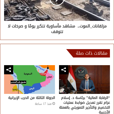
مزلقانات_الموت.. مشاهد مأساوية تتكرر يومًا و صرخات لا
تتوقف
مقالات ذات صلة
“الرقابة المالية” برئاسة د. إسلام
الجولة الثالثة من الحرب الإيرانية
عزام تقرر تعديل ضوابط عمليات
منذ 17 ساعة
التخصيم والتأجير التمويلي بالعملة
الأجنبية