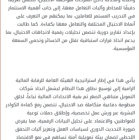
دقيقًا للمخاطر وآليات التعامل معها، إلى جانب أهمية الاستثمار
في التدريب المستمر للعاملين، بما يمكنهم من التعرف على
أنماط الاحتيال المختلفة والتعامل معها بكفاءة. كما طالبت
بإعداد تقارير دورية تتضمن تحليلات رقمية لاتجاهات الاحتيال، بما
يدعم اتخاذ قرارات استباقية تقلل من الخسائر وتحمي السمعة
المؤسسية.
يأتي هذا في إطار استراتيجية الهيئة العامة للرقابة المالية
الرامية إلى توسيع نطاق هذا النظام ليشمل اتحاد شركات
التمويل متناهي الصغر ثم بقية الاتحادات المالية تباعاً، لخلق
منظومة دفاعية متكاملة ضد الاحتيال، تتضمن رفع كفاءة الكوادر
البشرية عبر ورش عمل تخصصية، وإطلاق حملات توعية
للمواطنين، والاعتماد على تحليل البيانات الرقمية، مما يفرض
ضرورة التحديث الدوري لسياسات العمل وتعزيز آليات التحقق
اللحظي لضمان بيئة تمويلية آمنة تساهم في نمو الاقتصاد