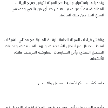
وتحديثها باستمرار، والربط مع الهيئة لتوفير جميع البيانات
المطلوبة، فضلًا عن عدم التعامل مع أي من بائعي ومقدمي
السلع المدرجين بتلك القائمة.
وناقش قيادات الهيئة العامة للرقابة المالية مع ممثلي الشركات
أنماط الاحتيال عبر انتحال الشخصيات، وتزوير المستندات، وعمليات
التسييل النقدي، وأبرز الممارسات السلوكية المرتبطة بهذه
الأنشطة.
• استكشاف مبكر لأنماط التسييل والاحتيال
وأوضح السيد وليد أنور، مساعد رئيس الهيئة لقطاع التمويل غير