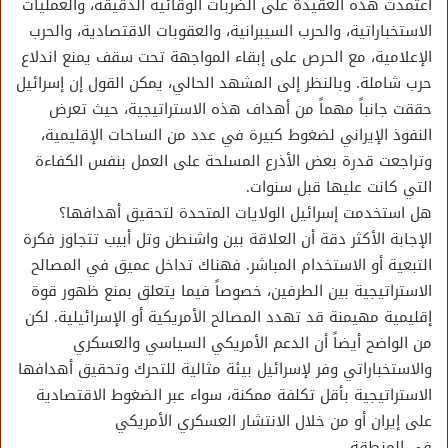
اعتمدت هذه العقيدة على الضربات الوقائية الدقيقة، والعمليات
الاستخباراتية، والحرب السيبرانية، والعقوبات الاقتصادية، والحرب
الإعلامية، مع الحرص على إبقاء المواجهة تحت سقف يمنع اندلاع
حرب شاملة. وبالنظر إلى المشهد الحالي، يمكن القول إن إسرائيل
حققت جانباً مهماً من أهداف هذه الاستراتيجية، حيث تعرض
النفوذ الإيراني لضغوط كبيرة في عدد من الساحات الإقليمية،
وتراجعت قدرة بعض الأذرع المسلحة على العمل بنفس الكفاءة
التي كانت عليها قبل سنوات.
هل استخدمت إسرائيل الولايات المتحدة لتحقيق أهدافها؟
الإجابة الأكثر دقة أن العلاقة بين واشنطن وتل أبيب تتجاوز فكرة
التبعية أو الاستخدام المباشر. فهناك تداخل عميق في المصالح
الاستراتيجية بين الطرفين، خصوصاً فيما يتعلق بمنع ظهور قوة
إقليمية مهيمنة قد تهدد المصالح الأمريكية أو الإسرائيلية. لكن
من الواضح أيضاً أن الدعم الأمريكي السياسي والعسكري
والاستخباراتي وفر لإسرائيل بيئة مثالية للتحرك وتحقيق أهدافها
الاستراتيجية بأقل تكلفة ممكنة، سواء عبر الضغوط الاقتصادية
على إيران أو من خلال الانتشار العسكري الأمريكي
في المنطقة.