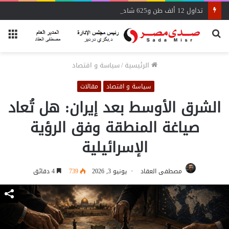
تداول 12 ألف طن و625 شاحنة بضائع عامة ومتنوعة بموانئ البحر الأحمر
بحث
الق
عن
الرئيسية
/
سياسة و اقتصاد
سياسة و اقتصاد
مقالات
الشرق الأوسط بعد إيران: هل تُعاد
صياغة المنطقة وفق الرؤية
الإسرائيلية
مصطفى العقاد
يونيو 3, 2026
739
4 دقائق