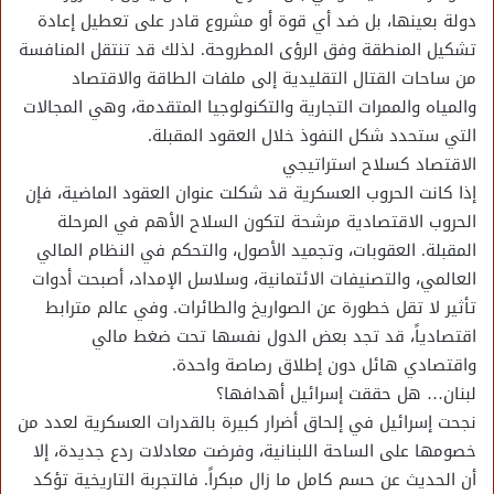
دولة بعينها، بل ضد أي قوة أو مشروع قادر على تعطيل إعادة
تشكيل المنطقة وفق الرؤى المطروحة. لذلك قد تنتقل المنافسة
من ساحات القتال التقليدية إلى ملفات الطاقة والاقتصاد
والمياه والممرات التجارية والتكنولوجيا المتقدمة، وهي المجالات
التي ستحدد شكل النفوذ خلال العقود المقبلة.
الاقتصاد كسلاح استراتيجي
إذا كانت الحروب العسكرية قد شكلت عنوان العقود الماضية، فإن
الحروب الاقتصادية مرشحة لتكون السلاح الأهم في المرحلة
المقبلة. العقوبات، وتجميد الأصول، والتحكم في النظام المالي
العالمي، والتصنيفات الائتمانية، وسلاسل الإمداد، أصبحت أدوات
تأثير لا تقل خطورة عن الصواريخ والطائرات. وفي عالم مترابط
اقتصادياً، قد تجد بعض الدول نفسها تحت ضغط مالي
واقتصادي هائل دون إطلاق رصاصة واحدة.
لبنان… هل حققت إسرائيل أهدافها؟
نجحت إسرائيل في إلحاق أضرار كبيرة بالقدرات العسكرية لعدد من
خصومها على الساحة اللبنانية، وفرضت معادلات ردع جديدة، إلا
أن الحديث عن حسم كامل ما زال مبكراً. فالتجربة التاريخية تؤكد