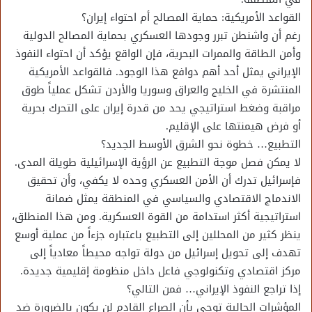
القواعد الأمريكية: حماية المصالح أم احتواء إيران؟
رغم أن واشنطن تبرر وجودها العسكري بحماية المصالح الدولية
وأمن الطاقة والممرات البحرية، فإن الواقع يؤكد أن احتواء النفوذ
الإيراني يمثل أحد أهم دوافع هذا الوجود. فالقواعد الأمريكية
المنتشرة في الخليج والعراق وسوريا والأردن تشكل عملياً طوق
مراقبة وضغط استراتيجي يحد من قدرة إيران على التحرك بحرية
أو فرض هيمنتها على الإقليم.
التطبيع… خطوة نحو الشرق الأوسط الجديد؟
لا يمكن فصل موجة التطبيع عن الرؤية الإسرائيلية طويلة المدى.
فإسرائيل تدرك أن الأمن العسكري وحده لا يكفي، وأن تحقيق
الاندماج الاقتصادي والسياسي في المنطقة يمثل ضمانة
استراتيجية أكثر استدامة من القوة العسكرية. ومن هذا المنطلق،
ينظر كثير من المحللين إلى التطبيع باعتباره جزءاً من عملية أوسع
تهدف إلى تحويل إسرائيل من دولة تواجه محيطاً معادياً إلى
مركز اقتصادي وتكنولوجي فاعل داخل منظومة إقليمية جديدة.
إذا تراجع النفوذ الإيراني… فمن التالي؟
المؤشرات الحالية توحي بأن الصراع القادم لن يكون بالضرورة ضد