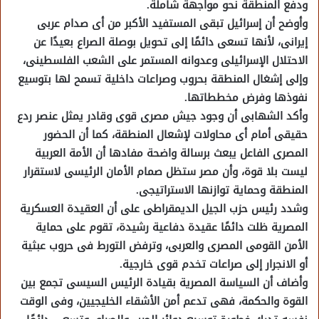
ودفع المنطقة نحو مواجهة شاملة.
وأوضح أن إسرائيل تبقى المستفيد الأكبر من أى صدام عربى
إيرانى، لأنها تسعى دائمًا إلى تحويل بوصلة الصراع بعيدًا عن
الاحتلال الإسرائيلى وعدوانه المستمر على الشعب الفلسطينى،
وإلى إشغال المنطقة بحروب وصراعات داخلية تسمح لها بتوسيع
نفوذها وفرض مخططاتها.
وأكد الشهابى أن وجود جيش مصرى قوى وقادر يمثل عنصر ردع
حقيقى أمام أى محاولات لإشعال المنطقة، كما أن الحضور
المصرى الفاعل يبعث برسالة واضحة مفادها أن الأمة العربية
ليست بلا قوة، وأن مصر ستظل صمام الأمان الرئيسى لاستقرار
المنطقة وحماية توازنها الاستراتيجى.
وشدد رئيس حزب الجيل الديمقراطى على أن العقيدة العسكرية
المصرية ظلت دائمًا عقيدة دفاعية رشيدة، تقوم على حماية
الأمن القومى المصرى والعربى، وترفض التورط فى حروب عبثية
أو الانجرار إلى صراعات تخدم قوى خارجية.
وأضاف أن السياسة المصرية بقيادة الرئيس السيسى تجمع بين
القوة والحكمة، فهى تدعم أمن الأشقاء الخليجيين، وفى الوقت