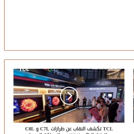
TCL تكشف النقاب عن طرازات C7L و C8L