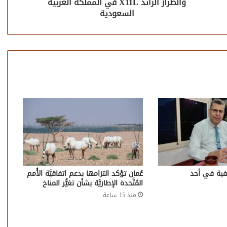
والطراز الرائد X11L في المملكة العربية
السعودية
ية في أحد
عُمان تؤكد التزامها بدعم اتفاقيَّة الأُمم
المُتَّحدة الإطاريَّة بشأن تغيُّر المناخ
منذ 15 ساعة