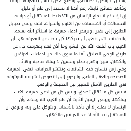
وسائل التواصل الاجتماعي، وأصبح بعض الناس يتابعونها يوميًا
وكأنها حقائق ثابتة، رغم أنها لا تستند إلى علم أو دليل.
إن الإسلام لا يمنع الإنسان من التخطيط للمستقبل أو دراسة
الاحتمالات أو الاستفادة من العلوم والخبرات، لكنه يرفض تحويل
الظنون إلى يقين، ويرفض ادعاء معرفة ما استأثر الله بعلمه.
والحقيقة التي ينبغي أن يدركها كل باحث عن المعرفة هي أن
الغيب باب أغلقه الله عن البشر، وما أذن لهم بمعرفته جاء عن
طريق الوحي الصادق. أما ما سوى ذلك من ادعاءات العرافين
والكهان، فبين وهم وخداع وتخمين لا يملك صاحبه برهانًا.
وفي زمن تتسارع فيه الشائعات وتنتشر الخرافات، تبقى المعرفة
الصحيحة والعقل الواعي والرجوع إلى النصوص الشرعية الموثوقة
هي الطريق الأمثل للتمييز بين الحقيقة والوهم.
فليس كل ما يُقال يُصدق، وليس كل من ادعى معرفة الغيب
يملكها، ويبقى اليقين الثابت أن علم الغيب لله وحده، وأن
الإنسان لا يملك إلا أن يأخذ بالأسباب، ويتوكل على ربه، ويوقن أن
المستقبل بيد الله لا بيد العرافين والكهان.