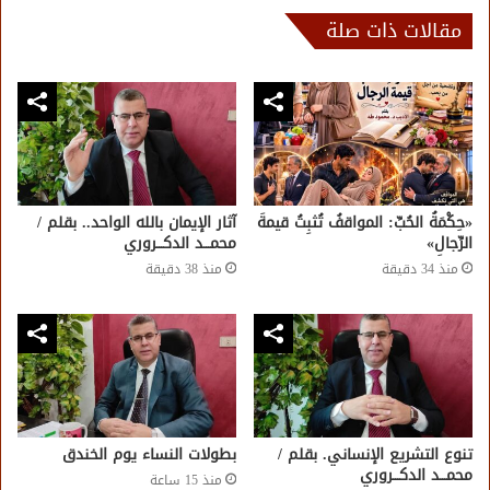
مقالات ذات صلة
«حِكْمَةُ الحُبِّ: المواقفُ تُثبِتُ قيمةَ
آثار الإيمان بالله الواحد.. بقلم /
الرِّجالِ»
محمـــد الدكـــروري
منذ 34 دقيقة
منذ 38 دقيقة
تنوع التشريع الإنساني. بقلم /
بطولات النساء يوم الخندق
محمـــد الدكـــروري
منذ 15 ساعة