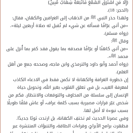
﴿إِلَّا مَنِ اسْتَرَقَ السَّمْعَ فَأَتْبَعَهُ شِهَابٌ مُبِينٌ﴾
(الحجر: 18).
ولهذا حذر النبي ﷺ من الذهاب إلى العرافين والكهان، فقال:
«من أتى عرّافًا فسأله عن شيء لم تُقبل له صلاة أربعين ليلة».
(رواه مسلم).
وقال ﷺ:
«من أتى كاهنًا أو عرّافًا فصدقه بما يقول فقد كفر بما أُنزل على
محمد ﷺ».
(رواه أحمد وأبو داود والترمذي وابن ماجه، وصححه جمع من أهل
العلم).
إن خطورة العرافة والكهانة لا تكمن فقط في الادعاء الكاذب
لمعرفة الغيب، بل في تعلق القلوب بغير الله، وتحويل حياة
الإنسان إلى سلسلة من المخاوف والتوقعات والانتظار. فكم من
شخص غيّر قرارات مصيرية بسبب كلمة عراف، أو عاش قلقًا طويلًا
بسبب نبوءة لا أصل لها.
وفي عصرنا الحديث لم تختفِ الكهانة، بل ارتدت ثوبًا جديدًا.
فظهرت برامج الأبراج، وقراءات الطاقة، والتنبؤات المنتشرة عبر