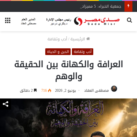
جمعية الخبراء: 5 مميزات ضريبية في مبادرة «مزرعتك في مصر»
بحث
الق
عن
الرئيسية
/
أدب وثقافة
أدب وثقافة
الدين و الحياة
العرافة والكهانة بين الحقيقة
والوهم
مصطفى العقاد
يونيو 2, 2026
716
2 دقائق