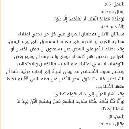
(النمل: 65).
وقال سبحانه:
﴿وَعِنْدَهُ مَفَاتِحُ الْغَيْبِ لَا يَعْلَمُهَا إِلَّا هُوَ﴾
(الأنعام: 59).
فهاتان الآيتان تقطعان الطريق على كل من يدعي امتلاك
مفاتيح الغيب أو القدرة على معرفة المستقبل على وجه اليقين.
وقد يختلط الأمر على البعض حين يسمعون أن بعض الكهان أو
العرافين تصدق لهم كلمة أو توقع. والحقيقة أن وقوع بعض
التوقعات لا يعني امتلاك علم الغيب، فالتخمين والاحتمالات
وتحليل سلوك الأشخاص قد يؤدي أحيانًا إلى إصابة جزئية، كما أن
الشياطين كانت تسترق بعض الأخبار قبل بعثة النبي ﷺ ثم تخلط
معها الأكاذيب.
وقد أشار القرآن إلى ذلك بقوله تعالى:
﴿وَأَنَّا كُنَّا نَقْعُدُ مِنْهَا مَقَاعِدَ لِلسَّمْعِ فَمَنْ يَسْتَمِعِ الْآنَ يَجِدْ لَهُ
شِهَابًا رَصَدًا﴾
(الجن: 9).
وقال سبحانه: