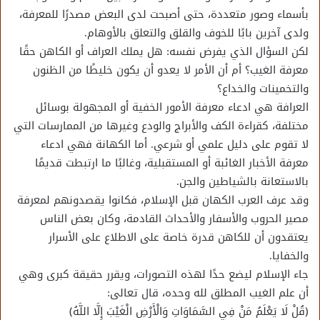
بأسماء وصور متعددة، حتى أصبحت لدى البعض مصدرًا للمعرفة،
ولدى آخرين بابًا للخوف والقلق والتعلق بالأوهام.
لكن السؤال الذي يفرض نفسه: هل يملك العراف أو الكاهن حقًا
معرفة الغيب؟ أم أن الأمر لا يعدو أن يكون خليطًا من الظنون
والتخمينات والخداع؟
العرافة هي ادعاء معرفة الأمور الخفية أو المجهولة بوسائل
مختلفة، كقراءة الكف والأبراج والودع وغيرها من الممارسات التي
لا تقوم على دليل علمي أو شرعي. أما الكهانة فهي ادعاء
معرفة الأخبار الغائبة أو المستقبلية، وغالبًا ما ارتبطت قديمًا
بالاستعانة بالشياطين والجن.
وقد عرف العرب الكهان قبل الإسلام، فكانوا يقصدونهم لمعرفة
مصير الحروب والأسفار والأحداث القادمة، وكان بعض الناس
يعتقدون أن للكاهن قدرة خاصة على الاطلاع على الأسرار
والخفايا.
جاء الإسلام ليضع حدًا لهذه التصورات، ويقرر حقيقة كبرى وهي
أن علم الغيب المطلق لله وحده، قال تعالى:
﴿قُلْ لَا يَعْلَمُ مَنْ فِي السَّمَاوَاتِ وَالْأَرْضِ الْغَيْبَ إِلَّا اللَّهُ﴾