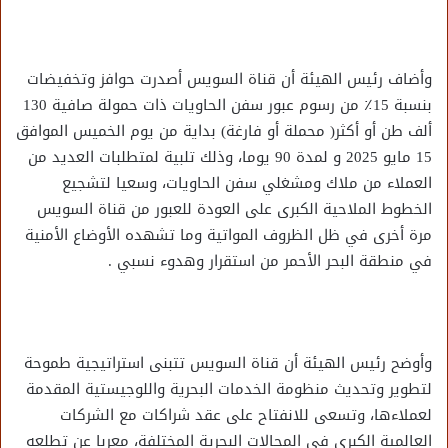
وأضاف رئيس الهيئة أن قناة السويس أصدرت حوافز وتخفيضات
بنسبة 15٪ من رسوم عبور سفن الحاويات ذات حمولة صافية 130
ألف طن أو أكثر( محملة أو فارغة) بداية من يوم الخميس الموافق
15 مايو 2025 و لمدة 90 يوما، وذلك تلبية لمتطلبات العديد من
العملاء من ملاك ومشغلي سفن الحاويات، وسعيا لتشجيع
الخطوط الملاحية الكبرى على العودة للعبور من قناة السويس
مرة أخرى في ظل الظروف المواتية وما تشهده الأوضاع الأمنية
في منطقة البحر الأحمر من استقرار وهدوء نسبي .
وأوضح رئيس الهيئة أن قناة السويس تتبنى استراتيجية طموحة
لتطوير وتحديث منظومة الخدمات البحرية واللوجيستية المقدمة
لعملاءها، وتسعى للانفتاح على عقد شراكات مع الشركات
العالمية الكبرى في المجالات البحرية المختلفة، معربا عن تطلعه