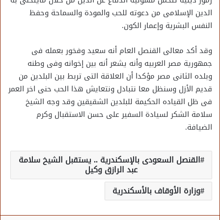
رموز دينية تتحمل مسؤلية الدفاع عن الدين من خلال مايتحلى به
الدين الإسلامى من دعوته للحب والمودة والسماحة وحفظ
النفس البشرية وإعمار الكون.
وقد أكد معالى القنصل العام أنه سعيد وفخور بعمله فى
جمهورية مصر العربيه وأنه يشعر أنه بين إخوانه وفى وطنه
وبلده الثانى مصر مؤكدا أن العلاقة التى تربط بين البلدين من
قديم الأزل وسنظل معا نتبادل ونتعايش هذا الحب حنى اخر العمر
فى ظل القياده الحكيمة للبلدين الشقيقين وقد وجه الشيخ
سلامة الشكر لسيادة السفير على حسن الاستقبال وكرم
الضيافة.
القنصل السعودى بالإسكندرية .. يستقبل الشيخ سلامة
عبد الرازق وكيل
وزارة الأوقاف بالأسكندرية