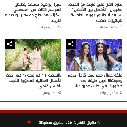
نجوم الفن على موعد مع الحدث..
سيرا إبراهيم تستعد لإطلاق
مهرجان “الأفضل بين الأفضل”
الموسم الثالث من «اسمعني
يستعد لانطلاق دورته الخامسة
شكرًا» بعد نجاح موسمين وتصدره
بتجهيزات ضخمة
التريند
منذ 14 ساعة
منذ يوم واحد
ملكة جمال مصر سما كامل تدعم
بالفيديو || “زهر ليمون” هو أحدث
وصيفتها لجين خليفة بعد
الأعمال الغنائية المصوّرة للنجمة
ظهورها في كليب عمرو دياب
بلقيس فتحي
منذ يوم واحد
منذ يومين
© حقوق النشر 2013 ، الحقوق محفوظة |