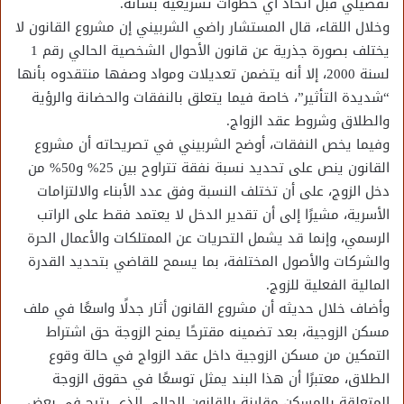
تفصيلي قبل اتخاذ أي خطوات تشريعية بشأنه.
وخلال اللقاء، قال المستشار راضي الشربيني إن مشروع القانون لا
يختلف بصورة جذرية عن قانون الأحوال الشخصية الحالي رقم 1
لسنة 2000، إلا أنه يتضمن تعديلات ومواد وصفها منتقدوه بأنها
“شديدة التأثير”، خاصة فيما يتعلق بالنفقات والحضانة والرؤية
والطلاق وشروط عقد الزواج.
وفيما يخص النفقات، أوضح الشربيني في تصريحاته أن مشروع
القانون ينص على تحديد نسبة نفقة تتراوح بين 25% و50% من
دخل الزوج، على أن تختلف النسبة وفق عدد الأبناء والالتزامات
الأسرية، مشيرًا إلى أن تقدير الدخل لا يعتمد فقط على الراتب
الرسمي، وإنما قد يشمل التحريات عن الممتلكات والأعمال الحرة
والشركات والأصول المختلفة، بما يسمح للقاضي بتحديد القدرة
المالية الفعلية للزوج.
وأضاف خلال حديثه أن مشروع القانون أثار جدلًا واسعًا في ملف
مسكن الزوجية، بعد تضمينه مقترحًا يمنح الزوجة حق اشتراط
التمكين من مسكن الزوجية داخل عقد الزواج في حالة وقوع
الطلاق، معتبرًا أن هذا البند يمثل توسعًا في حقوق الزوجة
المتعلقة بالمسكن مقارنة بالقانون الحالي الذي يتيح في بعض