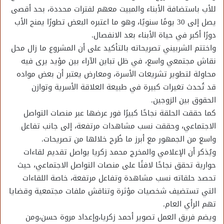
للأب باستضافة الأبناء والمبيت معهم لفترات محددة، بحد أقصى
يصل إلى 30 يومًا سنويًا، وهو ما اعتبره البعض تطورًا يمنح الأب
دورًا أكبر في حياة الأبناء بعد الانفصال.
واختتم الشربيني تصريحاته بالتأكيد على أن المشروع ما زال محل
نقاش مجتمعي واسع، في ظل تباين الآراء بين مؤيد يرى فيه
محاولة لتطوير تشريعات الأسرة، ومعارض يعتبر أن بعض مواده
قد تُحدث تغيرات كبيرة في طبيعة العلاقة الأسرية وتوازن
الحقوق بين الزوجين.
كما حققت الحلقة نجاحًا كبيرًا فور عرضها عبر منصات التواصل
الاجتماعي، وحققت نسب مشاهدات مرتفعة، إلى جانب تفاعل
واسع من الجمهور مع أبرز ما طُرح خلالها من تصريحات.
ويُذكر أن الإعلامي والمخرج محمد زكريا يواصل تقديم لقاءات
حوارية تحقق نجاحًا لافتًا على منصات التواصل الاجتماعي، حيث
تحصد حلقاته نسب مشاهدة وتفاعل مرتفعة، خاصة اللقاءات
التي تستضيف شخصيات مؤثرة وتناقش ملفات مجتمعية وقضايا
تهم الرأي العام.
ويضم فريق العمل تصوير أحمد زكريا،وإعداد مروة حسن،ومن