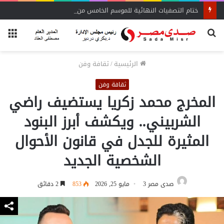
ختام التصفيات النهائية للموسم الخامس من المشروع الوطني للقراءة
بحث
الق
عن
الرئيسية
/
ثقافة وفن
ثقافة وفن
المخرج محمد زكريا يستضيف راضي
الشربيني.. ويكشف أبرز البنود
المثيرة للجدل في قانون الأحوال
الشخصية الجديد
صدى مصر 3
مايو 25, 2026
853
2 دقائق