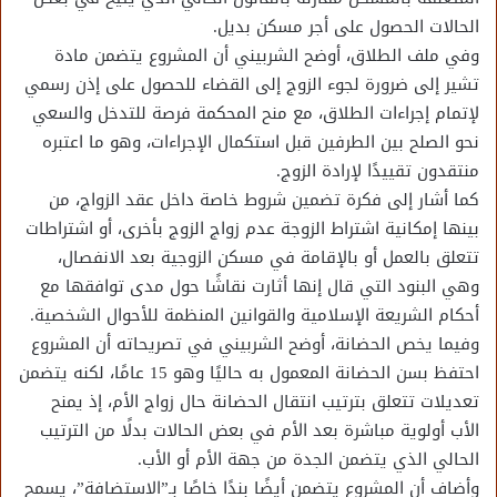
الحالات الحصول على أجر مسكن بديل.
وفي ملف الطلاق، أوضح الشربيني أن المشروع يتضمن مادة
تشير إلى ضرورة لجوء الزوج إلى القضاء للحصول على إذن رسمي
لإتمام إجراءات الطلاق، مع منح المحكمة فرصة للتدخل والسعي
نحو الصلح بين الطرفين قبل استكمال الإجراءات، وهو ما اعتبره
منتقدون تقييدًا لإرادة الزوج.
كما أشار إلى فكرة تضمين شروط خاصة داخل عقد الزواج، من
بينها إمكانية اشتراط الزوجة عدم زواج الزوج بأخرى، أو اشتراطات
تتعلق بالعمل أو بالإقامة في مسكن الزوجية بعد الانفصال،
وهي البنود التي قال إنها أثارت نقاشًا حول مدى توافقها مع
أحكام الشريعة الإسلامية والقوانين المنظمة للأحوال الشخصية.
وفيما يخص الحضانة، أوضح الشربيني في تصريحاته أن المشروع
احتفظ بسن الحضانة المعمول به حاليًا وهو 15 عامًا، لكنه يتضمن
تعديلات تتعلق بترتيب انتقال الحضانة حال زواج الأم، إذ يمنح
الأب أولوية مباشرة بعد الأم في بعض الحالات بدلًا من الترتيب
الحالي الذي يتضمن الجدة من جهة الأم أو الأب.
وأضاف أن المشروع يتضمن أيضًا بندًا خاصًا بـ”الاستضافة”، يسمح