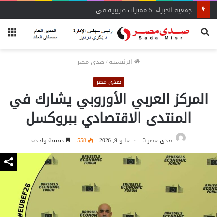
جمعية الخبراء: 5 مميزات ضريبية في مبادرة «مزرعتك في مصر»
بحث
الق
عن
الرئيسية
/
صدى مصر
صدى مصر
المركز العربي الأوروبي يشارك في
المنتدى الاقتصادي ببروكسل
صدى مصر 3
مايو 9, 2026
558
دقيقة واحدة