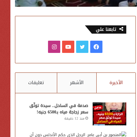
تابعنا علي
فيسبوك
تويتر
يوتيوب
انستقرام
الأخيرة
الأشهر
تعليقات
صدمة في الساحل.. سيدة توثّق
سعر زجاجة مياه بـ6500 جنيه!
منذ 12 دقيقة