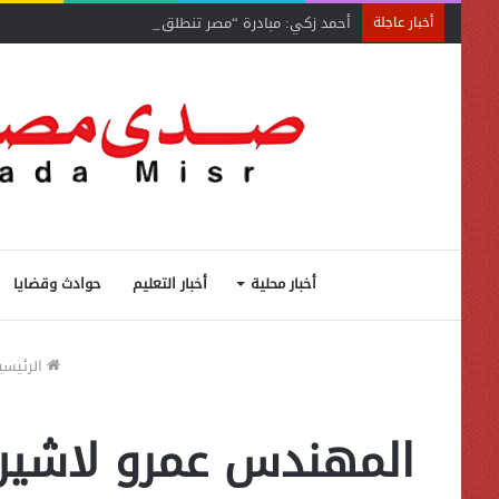
أحمد زكي: مبادرة “مصر تنطلق بالتصدير”
أخبار عاجلة
أخبار محلية
أخبار التعليم
حوادث وقضايا
الرئيسي
المهندس عمرو لاشين