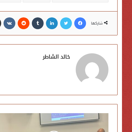
فيسبوك
تويتر
لينكدإن
شاركها
خالد الشاطر