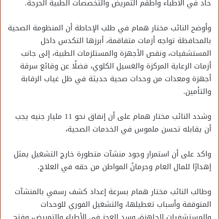
حاد في الأطباء وأطقم التمريض والتخصصات الطبية الحرجة.
وأوضح النائب مختار همام في طلب الإحاطة أن المنظومة الصحية
بالمحافظة تواجه أزمات متفاقمة، أبرزها التكدس داخل
المستشفيات، ونقص الأجهزة والمستلزمات الطبية، إلى جانب
أزمات الرعاية المركزة والغسيل الكلوي، فضلًا عن وقائع سرقة
أجهزة ومعدات من وحدات صحية حديثة في ظل غياب الرقابة
والتأمين.
وشدد النائب مختار همام على أن إنفاق نحو 11 مليار جنيه يجب
أن يقابله تحسن ملموس في الخدمات الصحية،
واكد على أن استمرار وجود منشآت متطورة خارج التشغيل يمثل
إهدارًا للمال العام وحرمانً المواطن من حقه في العلاج.
وطالب النائب مختار همام بسرعة إعداد كشف رسمي بالمنشآت
المتوقفة وأسباب تعطيلها، والتشغيل الفوري للوحدات
والمستشفيات الجاهزة، وسد العجز في الأطباء والتمريض، وفتح