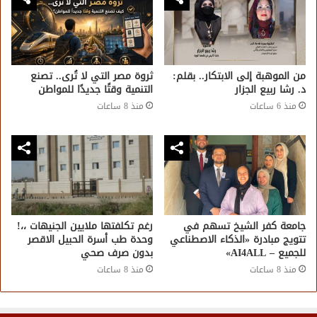
من الموهبة إلى الابتكار.. بقلم:
​ثروة مصر التي لا تُرى.. تصنع
د. رشا ربيع الجزار
التنمية وقتًا جديدًا للمواطن
منذ 6 ساعات
منذ 8 ساعات
جامعة كفر الشيخ تسهم في
رغم تكلفتها ملايين الجنيهات ،،!
تتويج مبادرة «الذكاء الاصطناعي
وحدة طب أسرة الحبيل الاقصر
للجميع – AI4ALL»
بدون صرف صحي
منذ 8 ساعات
منذ 8 ساعات