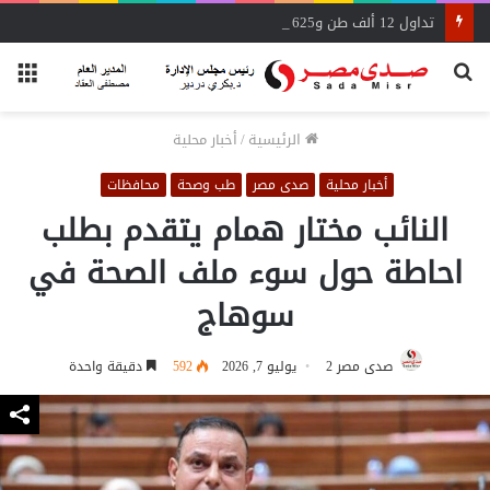
تداول 12 ألف طن و625 شاحنة بضائع عامة ومتنوعة بموانئ البحر الأحمر
بحث
الق
عن
الرئيسية
/
أخبار محلية
أخبار محلية
صدى مصر
طب وصحة
محافظات
النائب مختار همام يتقدم بطلب
احاطة حول سوء ملف الصحة في
سوهاج
صدى مصر 2
يوليو 7, 2026
592
دقيقة واحدة