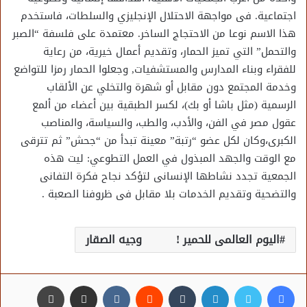
اجتماعية. فى مواجهة الاحتلال الإنجليزي والسلطات، فاستخدم
هذا الاسم نوعا من الاحتجاج الساخر. معتمدة على فلسفة “الصبر
والتحمل” التي تميز الحمار، وتقديم أعمال خيرية، من رعاية
للفقراء وبناء المدارس والمستشفيات, وجعلوا الحمار رمزا للتواضع
وخدمة المجتمع دون مقابل أو شهرة والتخلي عن الألقاب
الرسمية (مثل باشا أو بك)، لكسر الطبقية بين أعضاء من ألمع
عقول مصر في الفن، والأدب، والطب، والسياسة، والمناصب
الكبرى،وكان لكل عضو “رتبة” معينة تبدأ من “جحش” ثم تترقى
مع الوقت والجهد المبذول في العمل التطوعي: ليت هذه
الجمعية تجدد نشاطها الإنسانى لتؤكد نجاح فكرة التفانى
والتضحية وتقديم الخدمات بلا مقابل فى ظروفنا الصعبة .
اليوم العالمى للحمير ! وجيه الصقار
فيسبوك
تويتر
لينكدإن
مشاركة عبر البريد
طباعة