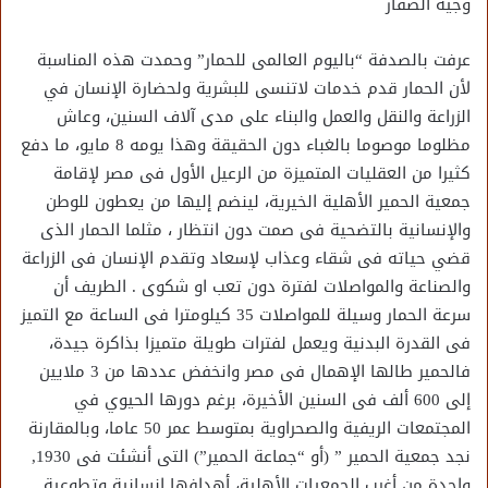
وجيه الصقار
عرفت بالصدفة “باليوم العالمى للحمار” وحمدت هذه المناسبة
لأن الحمار قدم خدمات لاتنسى للبشرية ولحضارة الإنسان في
الزراعة والنقل والعمل والبناء على مدى آلاف السنين، وعاش
مظلوما موصوما بالغباء دون الحقيقة وهذا يومه 8 مايو، ما دفع
كثيرا من العقليات المتميزة من الرعيل الأول فى مصر لإقامة
جمعية الحمير الأهلية الخيرية، لينضم إليها من يعطون للوطن
والإنسانية بالتضحية فى صمت دون انتظار ، مثلما الحمار الذى
قضي حياته فى شقاء وعذاب لإسعاد وتقدم الإنسان فى الزراعة
والصناعة والمواصلات لفترة دون تعب او شكوى . الطريف أن
سرعة الحمار وسيلة للمواصلات 35 كيلومترا فى الساعة مع التميز
فى القدرة البدنية ويعمل لفترات طويلة متميزا بذاكرة جيدة،
فالحمير طالها الإهمال فى مصر وانخفض عددها من 3 ملايين
إلى 600 ألف فى السنين الأخيرة، برغم دورها الحيوي في
المجتمعات الريفية والصحراوية بمتوسط عمر 50 عاما، وبالمقارنة
نجد جمعية الحمير ” (أو “جماعة الحمير”) التى أنشئت فى 1930,
واحدة من أغرب الجمعيات الأهلية، أهدافها إنسانية وتطوعية