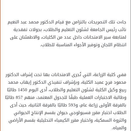
جاءت تلك التصريحات بالتزامن مع قيام الدكتور محمد عبد النعيم
نائب رئيس الجامعة لشئون التعليم والطلاب، بجولات تفقدية
لمتابعة سير الامتحانات داخل عدد من الكليات، والاطمئنان على
انتظام اللجان وتوفير الأجواء المناسبة للطلاب.
ففي كلية الزراعة، التي تُجرى الامتحانات بها تحت إشراف الدكتور
محمود فرج عميد الكلية، وبإشراف تنفيذي الدكتور إيهاب محمد
ربيع وكيل الكلية لشئون التعليم والطلاب، أدى اليوم 1450 طالبًا
وطالبة الاختبارات العملية طبقًا للجدول المعتمد، منهم 857 طالبًا
بالفرقة الأولى زراعة عام، و593 طالبًا بالفرقة الثانية، حيث أدى
الطلاب اختبار مقرر فسيولوجي حيوان بقسم الإنتاج الحيواني
والثروة السمكية، واختبار مقرر الكيمياء التحليلية بقسم الأراضي
والمياه.