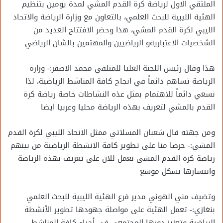
الملتقي الاول لرياضة كرة القدم المشي لمدة يومين بتنظيم
الهئية الليبية للبحث العلمي، بالتعاون مع وزارة الرياضة والاتحاد
الليبي لكرة القدم المشي، هذا وحضر الافتتاح العديد من
الشخصيات الاعتباريةو الرياضيين والمهتمين بالشان الرياضي
هذا وقال رئيس اللجنة العليا للمتلقي محمد الاصفر:- وزارة
الرياضة تساهم دائماً في انجاح كافة المناشط الرياضية، لذا
نسعي دائماً للاهتمام بمثل عذه النشاطات خاصة رياضة كرة
القدم بالمشي لتعريف بهذه الرياضة محليا وعربيا ايضا
ومن جهته قال شعبان المسلاتي ممثل الانحاد الليبي لكرة القدم
المشي:- حرصا منا على تطوير كافة الانشطة الرياضية من بينهم
رياضة كرة القدم المشي نعمل للان على تعريف بهذه الرياضة
وانتشارها بشكل موسع
وتضيف مني الهوني مدير فرع الهئية الليبية للبحث العلمي
بنغازي:- تعمل الهئية على مواصلة جهودها تطوير الأنشطة
الرياضية وتعزيز دورها المجتمعي في أحياء كافة المناشط