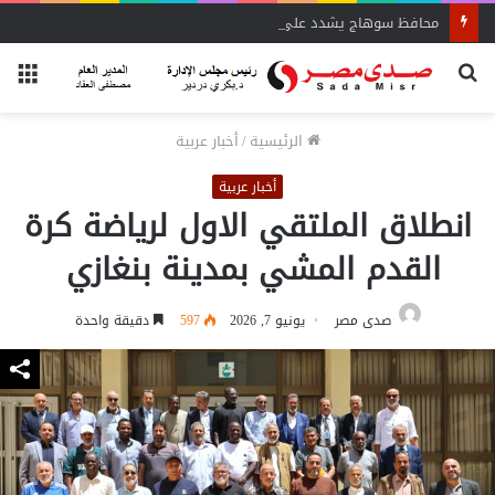
محافظ سوهاج يشدد على الإزالة الفورية
بحث
الق
عن
الرئيسية
/
أخبار عربية
أخبار عربية
انطلاق الملتقي الاول لرياضة كرة
القدم المشي بمدينة بنغازي
صدى مصر
يونيو 7, 2026
597
دقيقة واحدة