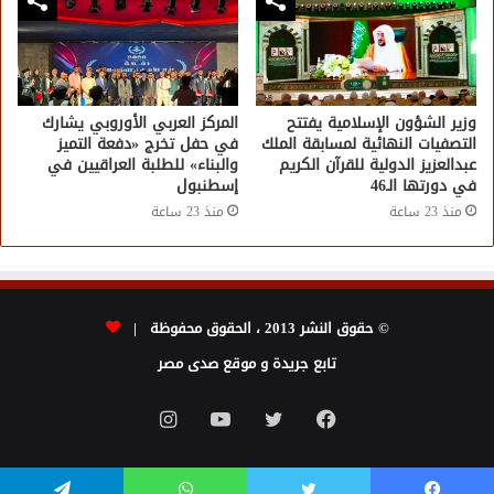
وزير الشؤون الإسلامية يفتتح
المركز العربي الأوروبي يشارك
التصفيات النهائية لمسابقة الملك
في حفل تخرج «دفعة التميز
عبدالعزيز الدولية للقرآن الكريم
والبناء» للطلبة العراقيين في
في دورتها الـ46
إسطنبول
منذ 23 ساعة
منذ 23 ساعة
© حقوق النشر 2013 ، الحقوق محفوظة |
تابع جريدة و موقع صدى مصر
فيسبوك
تويتر
يوتيوب
انستقرام