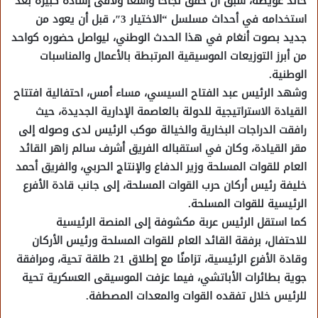
خالد عويضه، سبق أن حقق نجاحًا واسعًا ولاقى إشادة كبيرة بعد
استخدامه في أحداث مسلسل “الاختيار 3″، قبل أن يعود من
جديد بصوت أنغام في هذا الحدث الوطني، ليواصل حضوره كواحد
من أبرز التوزيعات الموسيقية المرتبطة بالأعمال والمناسبات
الوطنية.
وشهد الرئيس عبد الفتاح السيسي، مساء أمس، احتفالية افتتاح
القيادة الاستراتيجية للدولة بالعاصمة الإدارية الجديدة، حيث
رافقت الدراجات البخارية والخيالة موكب الرئيس لدى وصوله إلى
مقر القيادة، وكان في استقباله الفريق أشرف سالم زاهر القائد
العام للقوات المسلحة وزير الدفاع والإنتاج الحربي، والفريق أحمد
خليفة رئيس أركان حرب القوات المسلحة، إلى جانب قادة الأفرع
الرئيسية للقوات المسلحة.
كما استقل الرئيس عربة مكشوفة إلى المنصة الرئيسية
للاحتفال، برفقة القائد العام للقوات المسلحة ورئيس الأركان
وقادة الأفرع الرئيسية، تزامنًا مع إطلاق 21 طلقة تحية، ومرافقة
جوية بطائرات الأباتشي، فيما عزفت الموسيقى العسكرية تحية
للرئيس خلال تفقده القوات والمعدات المصطفة.