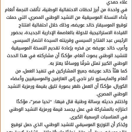
علاء حمدي
في واحدة من أبرز لحظات الاحتفالية الوطنية، تألقت النجمة أنغام
بأداء النسخة الموسيقية من النشيد الوطني المصري، التي حملت
توقيع الموسيقار خالد عويضه، وذلك خلال احتفالية افتتاح
القيادة الاستراتيجية للدولة بالعاصمة الإدارية الجديدة، بحضور
الرئيس عبد الفتاح السيسي وقرينته السيدة انتصار السيسي.
وأعرب خالد عويضه عن فخره بإعادة تقديم النسخة الموسيقية
للنشيد الوطني بصوت أنغام، مؤكدًا أن مشاركته في هذا الحدث
الوطني الكبير تمثل شرفًا ووسامًا يعتز به.
كما هنّأ خالد عويضه جميع المشاركين في تنفيذ العمل، من
أنغام والمايسترو ناير ناجي إلى العازفين والموسيقيين وأعضاء
الكورال، مؤكدًا أن العمل ظهر بصورة تليق بقيمة ورمزية النشيد
الوطني المصري.
واختتم حديثه برسالة وطنية قال فيها: “تحيا مصر”، مؤكدًا
اعتزازه بالمشاركة في عمل يجسد قيمة ورمزية النشيد الوطني
في المناسبات الرسمية الكبرى.
ويُذكر أن التوزيع الموسيقي للنشيد الوطني، الذي حمل توقيع