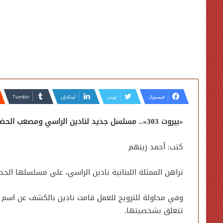
فيسبوك
تويتر
لينكدإن
«بيروت 303».. مسلسل جديد لنادين الراسي ومصعب الحضرمي قريبًا على شاهده
كتب: أحمد زينهم
تراهن الممثلة اللبنانية نادين الراسي، على مسلسلها الجديد «بيروت 303»، الذي سيعرض على م
وفي محاولة للترويج للعمل قامت نادين بالكشف عن اسم
تتعلق بشخصيتها.