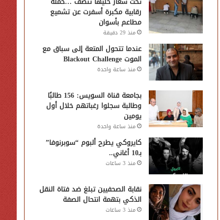
تحت شعار خليها تنضف …حملة
رقابية مكبرة أسفرت عن تشميع
مطاعم بأسوان
منذ 29 دقيقة
عندما تتحول المتعة إلى سباق مع
الموت Blackout Challenge
منذ ساعة واحدة
بجامعة قناة السويس: 156 طالبًا
وطالبة سجلوا رغباتهم خلال أول
يومين
منذ ساعة واحدة
كايروكي يطرح ألبوم “سوبرنوفا”
بـ10 أغاني..
منذ 3 ساعات
نقابة الصحفيين تبلغ ضد فتاة النقل
الذكي بتهمة انتحال الصفة
منذ 3 ساعات