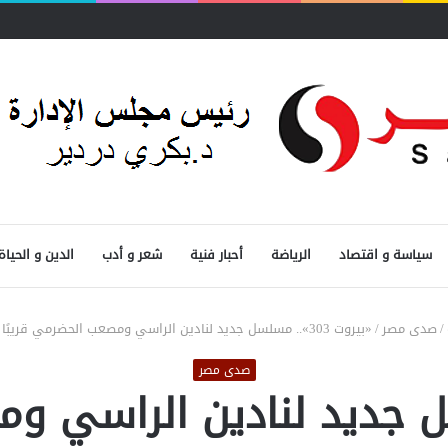
قيا..
سياسة و اقتصاد
الرياضة
أحبار فنية
شعر و أدب
الدين و الحياة
/
صدى مصر
/
«بيروت 303».. مسلسل جديد لنادين الراسي ومصعب الحضرمي قريبًا على شاهد
صدى مصر
.. مسلسل جديد لنادين الراسي