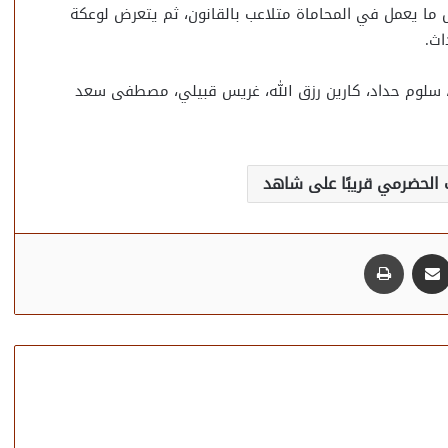
انقلاب حياة شخص ما يعمل في المحاماة متلاعب بالقانون، ثم يتعرض لوعكة
اث.
 كلًا من: عابد فهد، سلوم حداد، كارين رزق الله، غريس قبيلي، مصطفى سعد
مشاركة عبر البريد
طباعة