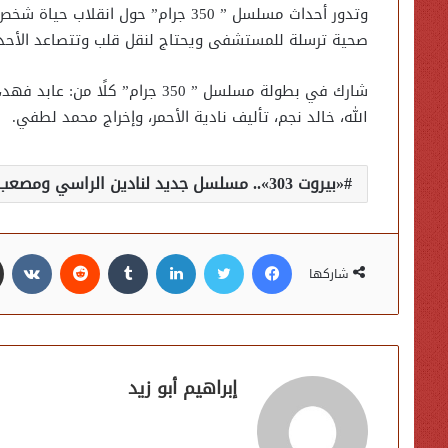
وتدور أحداث مسلسل ” 350 جرام” حول 
صحية ترسلة للمستشفى ويحتاج لنقل قلب وتتصاعد الأحد
شارك في بطولة مسلسل ” 350 جرام”
الله، خالد نجم، تأليف نادية الأحمر، وإخراج محمد لطفي.
«بيروت 303».. مسلسل جديد لنادين الراسي ومصعب الحضرمي قريبًا على شاهد
فيسبوك
تويتر
لينكدإن
شاركها
إبراهيم أبو زيد