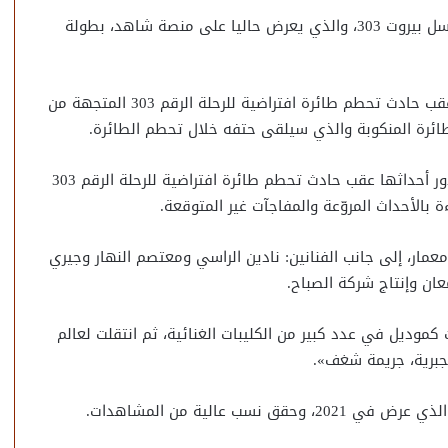
أعلن الفنان مصعب الحضرمي، تعاقده للمشاركة في مسلسل بيروت 303، والذي يعرض حاليا على منصة شاهد، بطولة
ونوه مصعب في بيان صحفي، بأن أحداث المسلسل تدور عقب حادث تحطم طائرة افتراضية للرحلة الرقم 303 المتجهة من
ائرة المنكوبة والذي سيلقى حتفه خلال تحطم الطائرة.
مسلسل «بيروت 303» دراما مشتركة (سورية – لبنانية)، تدور أحداثها عقب حادث تحطم طائرة افتراضية للرحلة الرقم 303
بالأحداث المروّعة والمفاجآت غير المتوقعة.
ار، إلى جانب الفنانين: نادين الراسي ومعتصم النهار وجيري
ان وإنتاج شركة الصباح.
كموديل في عدد كبير من الكليبات الغنائية، ثم انتقلت لعالم
لجبرية، جريمة شغف».