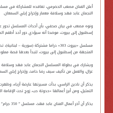
النجمان عابد فهد وسلافة معمار وإخراج إيلي السمعان.
إسطنبول إلى بيروت، موضحا أنه سيؤدي دور أحد أطقم الط
المتجهة من إسطنبول إلى بيروت، لتبدأ بعدها قصة مملوءة 
ويشارك في بطولة المسلسل النجمان عابد فهد وسلافة معم
غزال، والعمل من تأليف سيف رضا حامد، وإخراج إيلي السمع
يذكر أن نادين الراسي، بدأت مسيرتها عارضة أزياء، وظهرت 
التمثيل، ومن أبرز أعمالها «حدوتة حب، زوج تحت الإقامة ا
يذكر أن أخر أعمال الفنان عابد فهد، مسلسل ” 350 جرام” الذي عرض في 2021، وحقق نسب عالية من المشاهدات.