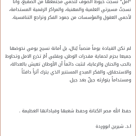
“أمل” نسجت خيوط الصوف لتحمي مجتمعها من الصقيع، وأنا
نسجتُ مسيرتي العلمية والمهنية، والمراكز الرقمية المستدامة،
لأحمي العقول والمؤسسات من جمود الفكر وتراجع التنافسية.
لم تكن القيادة يوماً منصباً يُنال، بل أمانة نسيج يومي نخوضها
جميعا بحزم لحماية مقدرات الوطن، وبقلبي أمّ تذرع الامل وتحاوط
بالحب والحنان والرعاية، لنثبت دائماً أن الأوطان تعيش بالعدالة،
والاستحقاق، والفكر المبدع المستنير الذي يترك أثراً دافئاً
ومستداماً يتوارثه جيلٌ بعد جيل.
حفظ الله مصر الكنانة وحفظ شعبها وقياداتها العظيمة .
ا.د. شيرين ابووردة