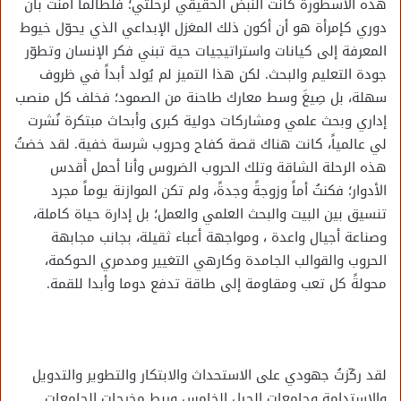
هذه الأسطورة كانت النبض الحقيقي لرحلتي؛ فلطالما آمنتُ بأن
دوري كإمرأة هو أن أكون ذلك المغزل الإبداعي الذي يحوّل خيوط
المعرفة إلى كيانات واستراتيجيات حية تبني فكر الإنسان وتطوّر
جودة التعليم والبحث. لكن هذا التميز لم يُولد أبداً في ظروف
سهلة، بل صِيغَ وسط معارك طاحنة من الصمود؛ فخلف كل منصب
إداري وبحث علمي ومشاركات دولية كبرى وأبحاث مبتكرة نُشرت
لي عالمياً، كانت هناك قصة كفاح وحروب شرسة خفية. لقد خضتُ
هذه الرحلة الشاقة وتلك الحروب الضروس وأنا أحمل أقدس
الأدوار؛ فكنتُ أماً وزوجةً وجدةً، ولم تكن الموازنة يوماً مجرد
تنسيق بين البيت والبحث العلمي والعمل؛ بل إدارة حياة كاملة،
وصناعة أجيال واعدة ، ومواجهة أعباء ثقيلة، بجانب مجابهة
الحروب والقوالب الجامدة وكارهي التغيير ومدمري الحوكمة،
محولةً كل تعب ومقاومة إلى طاقة تدفع دوما وأبدا للقمة.
لقد ركّزتُ جهودي على الاستحداث والابتكار والتطوير والتدويل
والاستدامة وجامعات الجيل الخامس وربط مخرجات الجامعات