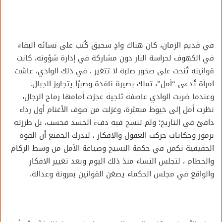
في قديم الزمان، كان هناك وادٍ سحيق كُتب على نسائه البقاء
في الكهوف لحراسة النار دون مشاركة في إدارة شؤونه، كانت
قوانينه تُنحت على صخور صلبة لا تتغير . في ذلك الوادي، عاشت
امرأة تُدعى “أمل”، تملك بصيرة نافذة وصبرًا يتجاوز الجبال.
وعندما ضربت الوادي عاصفة ثلجية عجزت أمامها رماح الرجال،
نظرت أمل إلى خيوط مبعثرة، وغزلت من صوف الأغنام أول رداء
دافئ في التاريخ؛ ولم تنسج فيه دفء الجسد فحسب، بل طرزته
برموز وحكايات حركت العقول والافكار ، ليدرك الجميع أن القوة
الحقيقية تكمن في حكمة النسيج وصياغة الأمل من وسط الركام
والحطام ، لتجلس النساء منذ ذلك اليوم وبعد تغيير الافكار
والواقع في مجلس الحكماء يصغن القوانين بمرونة وعدالة.