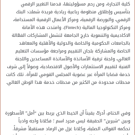
كلية التجارة، ومن رحم مسؤوليتها، قدمنا التغيير الرقمي
بتأسيس وإطلاق منظومة رباعية ريادية فريدة شملت: البنك
الرقمي، والبورصة الرقمية، ومركز الأعمال الرقمية المستدامة،
ومركز التكنولوجيا المالية (Fintech). وامتدت هذه الأمانة
الاكاديمية والتنموية خارج الجامعة لتشمل المشاركات الفعّالة
بالجامعات الحكومية والخاصة والدولية والأهلية والمعاهد
الخاصة والمشاركة بلجان التقييم ومراجعة مؤسسات التعليم
العالي، ولجنة ترقية الأساتذة والأساتذة المساعدين واللجنة
الفنية لتقييم الاستثمارات والأصول الاقتصادية، وصولاً إلى شرف
خدمة قضايا المرأة عبر عضوية المجلس القومي للمرأة. تلك كانت
محطات محدودة من الكثير من محطات خدمة هذا الوطن الغالي.
وفي الختام، أدركُ يقيناً أن الخيط الذي يربط بين “أمل” الأسطورة
وبين “شيرين” الحقيقة ليس مجرد اسم ؛ فكلانا واجه وادياً
تحكمه القوالب الصلبة، وكلانا غزل من الرماد مستقبلاً مشرقاً.