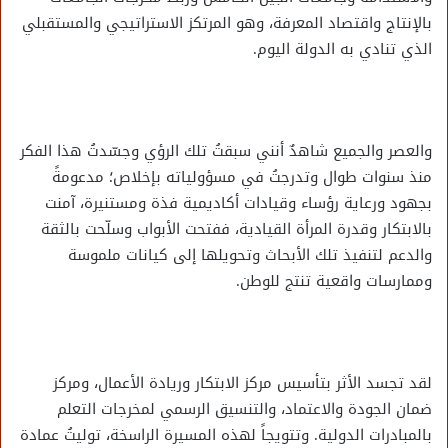
بالإنتاج واقتصاد المعرفة، وهو المرتكز الاستراتيجي والمستقبلي
الذي تنادي به الدولة اليوم.
والعصر والجميع شاهدٌ أنني سبقتُ تلك الرؤي وجسّدتُ هذا الفكر
منذ سنوات طوال وتدرجتُ في مسؤولياته بإخلاص؛ مدعومةً
بجهود ورعاية رؤساء وقيادات أكاديمية فذة ومستنيرة، آمنت
بالابتكار وقدرة المرأة القيادية، ففتحت الأبواب وسلّحت بالثقة
والدعم لتنفيذ تلك الأبحاث وتحويلها إلى كيانات ملموسة
وممارسات واقعية تنتج للوطن.
لقد تجسد الأثر بتأسيس مركز الابتكار وريادة الأعمال، ومركز
ضمان الجودة والاعتماد، والتنسيق الرسمي لمخرجات التعلم
بالمبادرات الدولية. وتتويجاً لهذه المسيرة الراسخة، توليتُ عمادة