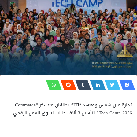
تجارة عين شمس ومعهد “ITI” يطلقان معسكر “Commerce
Tech Camp 2026” لتأهيل 3 آلاف طالب لسوق العمل الرقمي