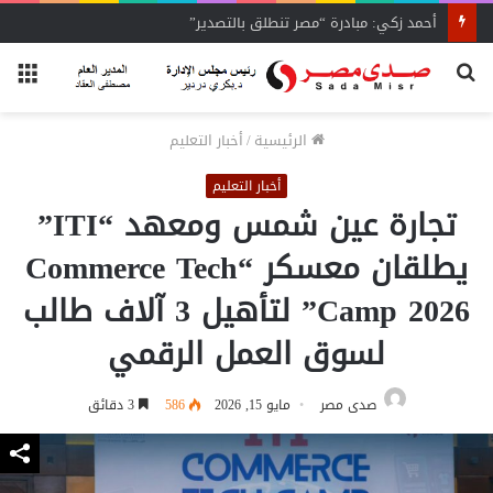
أحمد زكي: مبادرة “مصر تنطلق بالتصدير”
بحث
الق
عن
الرئيسية
/
أخبار التعليم
أخبار التعليم
تجارة عين شمس ومعهد “ITI”
يطلقان معسكر “Commerce Tech
Camp 2026” لتأهيل 3 آلاف طالب
لسوق العمل الرقمي
صدى مصر
مايو 15, 2026
586
3 دقائق