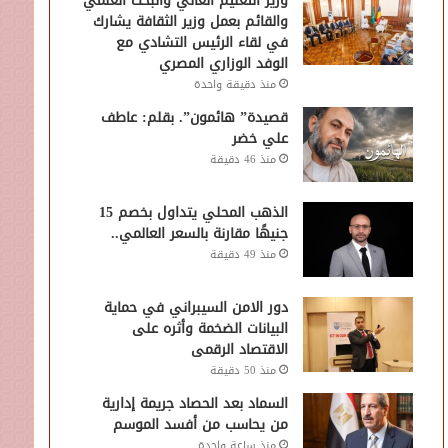
وزير التعليم العالي والبحث العلمي
والقائم بعمل وزير الثقافة يشارك
في لقاء الرئيس التشادي مع
الوفد الوزاري المصري
منذ دقيقة واحدة
قصيدة” هائمون”. بقلم: عاطف
علي خضر
منذ 46 دقيقة
الذهب المحلي يتداول بخصم 15
جنيهًا مقارنة بالسعر العالمي..
منذ 49 دقيقة
دور الامن السيبراني في حماية
البيانات الضخمة وأثره على
الاقتصاد الرقمى
منذ 50 دقيقة
السماد بعد الحصاد جريمة إدارية
من يحاسب من أفسد الموسم
منذ ساعة واحدة