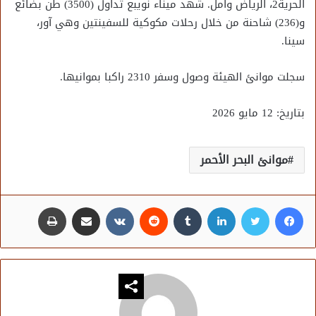
الحرية2، الرياض وامل. شهد ميناء نويبع تداول (3500) طن بضائع
و(236) شاحنة من خلال رحلات مكوكية للسفينتين وهي آور،
سينا.
سجلت موانئ الهيئة وصول وسفر 2310 راكبا بموانيها.
بتاريخ: 12 مايو 2026
موانئ البحر الأحمر
فيسبوك
تويتر
لينكدإن
مشاركة عبر البريد
طباعة