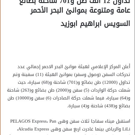
تداول 12 ألف طن و701 شاحنة بضائع
عامة ومتنوعة بموانئ البحر الأحمر
السويس ابراهيم ابوزيد
أعلن المركز الإعلامي لهيئة موانئ البحر الاحمر إجمالي عدد
تحركات السفن (وصول وسفر) بموانئ الهيئة (11) سفينة وتم
تداول (12000) طن بضائع و(701) شاحنة و(68) سيارة، حيث
شملت حركة الواردات (5) سفن و(2000) طن بضائع و(263) شاحنة
و(64) سيارة، فيما شملت حركة الصادرات (6) سفن و(10000) طن
بضائع و(438) شاحنة و(4) سيارة.
استقبل ميناء سفاجا ثلاث سفن وهى PELAGOS Express، Pan
LiLi والرياض بينما غادرت اربع سفن وهى Alcudia Express،