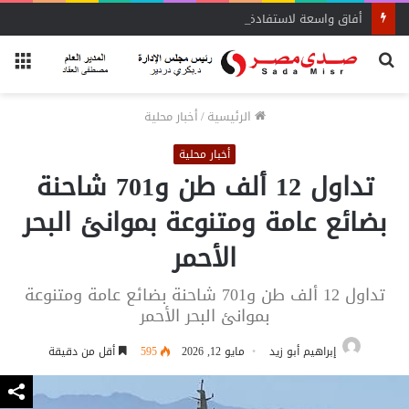
أفاق واسعة لاستفادة المغتربين من الأنشطة المالية غير المصرفية
بحث
الق
عن
الرئيسية
/
أخبار محلية
أخبار محلية
تداول 12 ألف طن و701 شاحنة
بضائع عامة ومتنوعة بموانئ البحر
الأحمر
تداول 12 ألف طن و701 شاحنة بضائع عامة ومتنوعة
بموانئ البحر الأحمر
إبراهيم أبو زيد
مايو 12, 2026
595
أقل من دقيقة