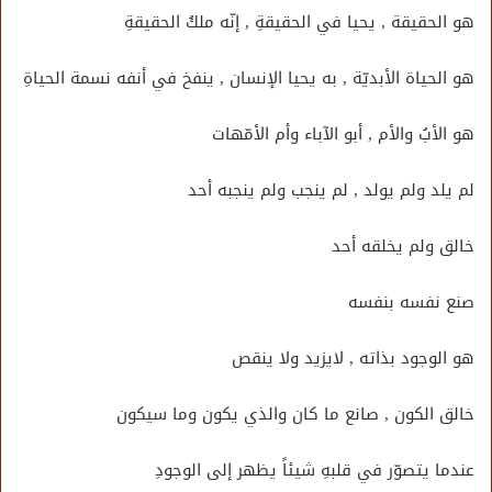
هو الحقيقة , يحيا في الحقيقةِ , إنّه ملكُ الحقيقةِ
هو الحياة الأبديّة , به يحيا الإنسان , ينفخ في أنفه نسمة الحياةِ
هو الأبُ والأم , أبو الآباء وأم الأمّهات
لم يلد ولم يولد , لم ينجب ولم ينجبه أحد
خالق ولم يخلقه أحد
صنع نفسه بنفسه
هو الوجود بذاته , لايزيد ولا ينقص
خالق الكون , صانع ما كان والذي يكون وما سيكون
عندما يتصوّر في قلبهِ شيئاً يظهر إلى الوجودِ