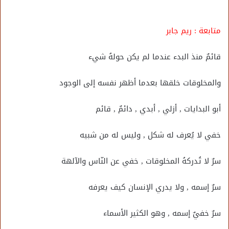
متابعة : ريم جابر
قائمٌ منذ البدء عندما لم يكن حولهُ شيء
والمخلوقات خلقها بعدما أظهر نفسه إلى الوجود
أبو البدايات , أزلي , أبدي , دائمٌ , قائم
خفي لا يُعرف له شكل , وليس له من شبيه
سرٌ لا تُدركهُ المخلوقات , خفي عن النّاس والآلهة
سرٌ إسمه , ولا يدري الإنسان كيف يعرفه
سرٌ خفيٌ إسمه , وهو الكثير الأسماء