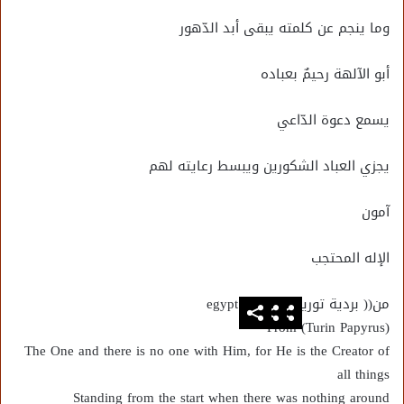
وما ينجم عن كلمته يبقى أبد الدّهور
أبو الآلهة رحيمٌ بعباده
يسمع دعوة الدّاعي
يجزي العباد الشكورين ويبسط رعايته لهم
آمون
ﺍﻹﻟﻪ ﺍﻟﻤﺤﺘﺠﺐ
من(( بردية تورين))
egypt
From (Turin Papyrus)
The One and there is no one with Him, for He is the Creator of
all things
Standing from the start when there was nothing around