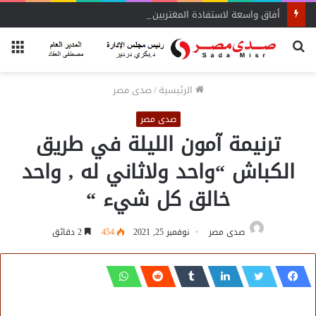
أفاق واسعة لاستفادة المغتربين من الأنشطة المالية غير المصرفية
بحث
الق
عن
الرئيسية
/
صدى مصر
صدى مصر
ترنيمة آمون الليلة في طريق
الكباش “واحد ولاثاني له , واحد
خالق كل شيء “
صدى مصر
نوفمبر 25, 2021
454
2 دقائق