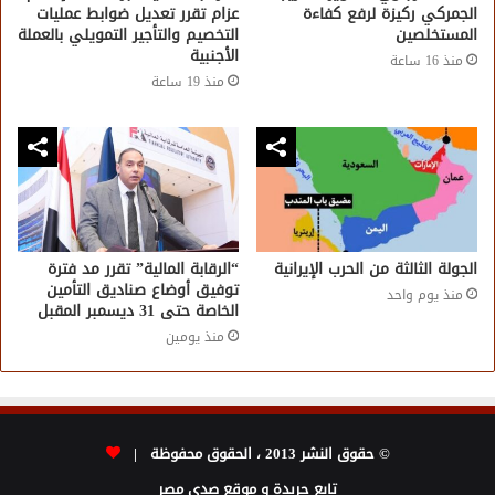
الجمركي ركيزة لرفع كفاءة
عزام تقرر تعديل ضوابط عمليات
المستخلصين
التخصيم والتأجير التمويلي بالعملة
الأجنبية
منذ 16 ساعة
منذ 19 ساعة
الجولة الثالثة من الحرب الإيرانية
“الرقابة المالية” تقرر مد فترة
توفيق أوضاع صناديق التأمين
منذ يوم واحد
الخاصة حتى 31 ديسمبر المقبل
منذ يومين
© حقوق النشر 2013 ، الحقوق محفوظة |
تابع جريدة و موقع صدى مصر