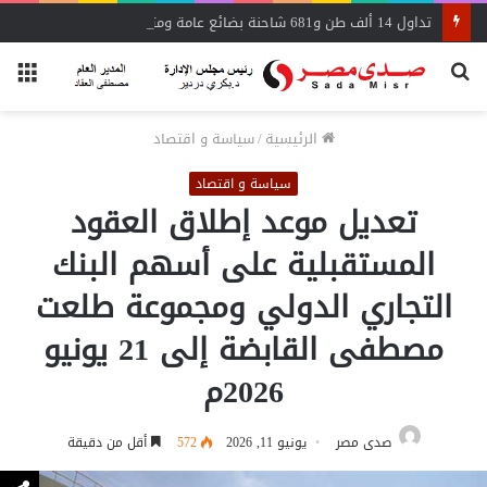
تداول 14 ألف طن و681 شاحنة بضائع عامة ومتنوعة بموانئ البحر الأحمر
بحث
الق
عن
الرئيسية
/
سياسة و اقتصاد
سياسة و اقتصاد
تعديل موعد إطلاق العقود
المستقبلية على أسهم البنك
التجاري الدولي ومجموعة طلعت
مصطفى القابضة إلى 21 يونيو
2026م
صدى مصر
يونيو 11, 2026
572
أقل من دقيقة