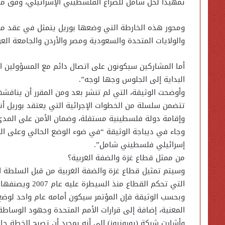
تمهيداً لحل شامل للصراع الفلسطيني الإسرائيلي، وفق ما ك
ومحور هذه الخارطة التي وضعها بوريل يتمثل في عقد مؤتم
والولايات المتحدة والسعودية ومصر والأردن والجامعة العرب
أما المشاركين سيكونون على اتصال دائم مع المسؤولين ال
البداية إلى الجلوس وجها لوجه”.
وأوضحت الوثيقة، التي لم تنشر بعد ومن المقرر أن يناقشها و
تتضمن سلسلة من الخطوات الإجرائية التي يعتقد بوريل 
وإقامة دولة فلسطينية مستقلة، وضمان الأمن على المدى
وجاء في ديباجة الوثيقة “في ضوء الوضع الحالي وعلى الرغ
إسرائيلي فلسطيني شامل”.
من ممثل قطاع غزة والضفة الغربية؟
وسيتم تمثيل قطاع غزة والضفة الغربية من قبل السلطة ا
التي تحكم القطاع منذ السيطرة عليه عام 2007 ويصنفها الاتحاد الأوروبي والولايات المتحدة “منظمة إرهابية”.
وبحسب الوثيقة فإن المؤتمر سيكون أمامه عام واحد لوضع إ
المعنية، إضافة إلى قرارات الأمم المتحدة وجهود الوساطة
وأشارت شبكة (يورونيوز) إلى أنه بمجرد أن تصبح الخطة ج