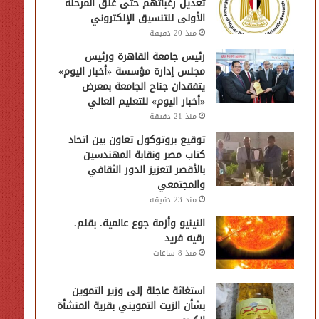
تعديل رغباتهم حتى غلق المرحلة
الأولى للتنسيق الإلكتروني
منذ 20 دقيقة
رئيس جامعة القاهرة ورئيس
مجلس إدارة مؤسسة «أخبار اليوم»
يتفقدان جناح الجامعة بمعرض
«أخبار اليوم» للتعليم العالي
منذ 21 دقيقة
توقيع بروتوكول تعاون بين اتحاد
كتاب مصر ونقابة المهندسين
بالأقصر لتعزيز الدور الثقافي
والمجتمعي
منذ 23 دقيقة
النينيو وأزمة جوع عالمية. بقلم.
رقيه فريد
منذ 8 ساعات
استغاثة عاجلة إلى وزير التموين
بشأن الزيت التمويني بقرية المنشأة