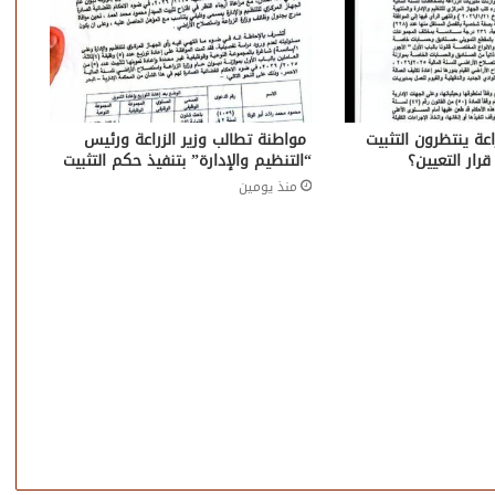
عة ينتظرون التثبيت
مواطنة تطالب وزير الزراعة ورئيس
“التنظيم والإدارة” بتنفيذ حكم التثبيت
منذ يومين