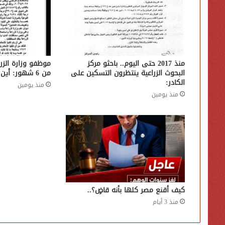
منذ 2017 حتى اليوم.. باحثو مركز
موظفو وزارة الزرا
البحوث الزراعية ينتظرون التسكين على
من 6 شهور: أين قرار التعيين؟
الكادر:
منذ يومين
منذ يومين
كيف أقنع مصر كلها بأنه قاضٍ؟..
منذ 3 أيام