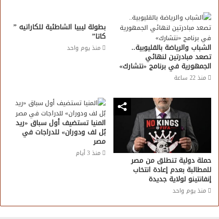
بطولة ليبيا الشاطئية للكاراتيه ”
كاتا”
الشباب والرياضة بالقليوبية..
منذ يوم واحد
تصعد مبادرتين لنهائي
الجمهورية في برنامج «نتشارك»
منذ 22 ساعة
المنيا تستضيف أول سباق «ريد
بُل لف ودوران» للدراجات في
مصر
منذ 3 أيام
حملة دولية تنطلق من مصر
للمطالبة بعدم إعادة انتخاب
إنفانتينو لولاية جديدة
منذ يوم واحد