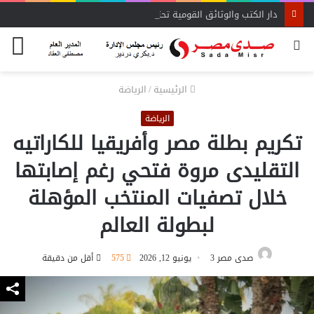
دار الكتب والوثائق القومية تحتفل بوفاء النيل بإطلاق “مصر والنيل عبر العصور”
بحث
الق
عن
الرئيسية
/
الرياضة
الرياضة
تكريم بطلة مصر وأفريقيا للكاراتيه
التقليدى مروة فتحي رغم إصابتها
خلال تصفيات المنتخب المؤهلة
لبطولة العالم
صدى مصر 3
يونيو 12, 2026
575
أقل من دقيقة