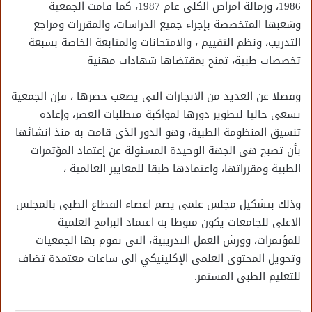
1986، وزمالة امراض الكلى عام 1987، كما قامت الجمعية
وشعبها المتخصصة بإجراء جميع الدراسات، والمقررات ومراجع
التدريب، ونظم التقييم ، والامتحانات والمتابعة الخاصة بسبعة
تخصصات طبية، تمنح بمقتضاها شهادات مهنية
وفضلا عن العديد من الانجازات التى يصعب حصرها ، فإن الجمعية
تسعى حاليا لتطوير دورها لمواكبة متطلبات العصر، وإعادة
تنسيق المنظومة الطبية، وهو الدور الذى قامت به منذ انشائها
بأن تصبح هى الجهة الوحيدة المسئولة عن إعتماد المؤتمرات
الطبية ومقرراتها، واعتمادها طبقا للمعايير العالمية ،
وذلك بتشكيل مجلس علمى يضم اعضاء القطاع الطبى بالمجلس
الاعلى للجامعات يكون منوطا به اعتماد البرامج العلمية
للمؤتمرات، وورش العمل التدريبية، التى تقوم بها الجمعيات
وتحويل المحتوى العلمى الإكلينيكي الى ساعات معتمدة تضاف
للتعليم الطبى المستمر.