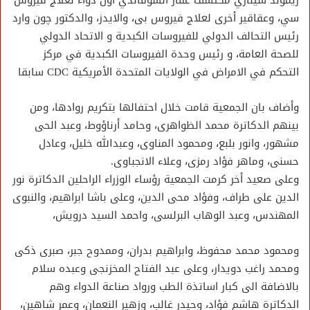
ريموند شينازي مكتشف عقار السوڤالدي اول دواء لعلاج ڤيروس
سي، وعقاقير أخرى لعلاج فيروس بى، والايدز، والدكتور چون وارد
رئيس التحالف الدولي للفيروسات الكبدية و الاتحاد الدولي
للصحة العامة، و رئيس وحدة الفيروسات الكبدية في مركز
التحكم في الامراض في الولايات المتحدة الأمريكية CDC سابقا
وأضاف بان الجمعية قامت خلال احتفالها بتكريم روادها، ومن
بينهم الدكاترة محمد الظواهرى، وحامد أرناؤوط، وعبد الحى
مشهور، وانور بلبع، ومحمود المناوى، وعبدالله خليل، وعادل
حسنى، وماهر فؤاد رمزى، وعلاء الانجباوى.
وعلى صعيد أخر كرمت الجمعية رؤساء الوزراء الراحلين الدكاترة نور
الدين على طراف، وفؤاد محى الدين، وعلى باشا ابراهيم، والنبوى
المهندس، وعبد الوهاب البرلسى، واحمد السيد درويش،
ومحمود محمد محفوظ، وابراهيم بدران، وممدوح جبر، صبرى ذكى
ومحمد راغب دويدار، وعلى عبد الفتاح المخزنجى وعبده سلام
بالاضافة الى كبار اساتذة الطب ورواد صناعة الدواء وهم
الدكاترة هاشم فؤاد، وحيدر غالب، وزهير النعمان، وعمر شاهين،