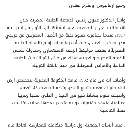
ومنير ارمانيوس، ومكرم مهنى
وأشار الدكتور عدوى رئيس الجمعية الطبية المصرية خلال
الاحتفالية الى ان الجمعية يعود انشائها الى الأول من ابريل عام
1917، عندما تضافرت جهود نخبة من الأطباء المصريين من خريجي
مدرسة قصر العينى، حيث أصدروا مجلة بإسم (المجلة الطبية
المصرية)، بهدف مواجهة الزحف الاستعماري ومحاولة طمس
الهوية المصرية والعربية، وذلك من خلال نشر الابحاث الطبية
الخاصة بالأمراض المتوطنة فى مصر باللغة العربية.
وأضاف انه فى عام 1932 قامت الحكومة المصرية بتخصيص ارض
لبناء مقر للجمعية بشارع القصر، وتضم الجمعية 45 شعبة،
واصبحت تقوم بنشاط كبير فى الميدان الطبى محليا وعربيا
وعالميا، وتعقد مؤتمرات دولية وتصدر بعضها مجلات اكتسبت
صفة العالمية
، فيما أنشات الجمعية اول دراسة متكاملة للممارسة العامة عام