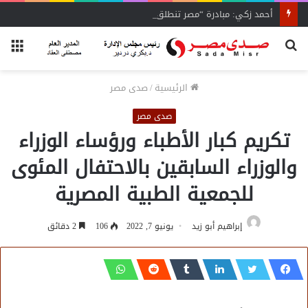
أحمد زكي: مبادرة “مصر تنطلق بالتصدير”
بحث
الق
عن
الرئيسية
/
صدى مصر
صدى مصر
تكريم كبار الأطباء ورؤساء الوزراء
والوزراء السابقين بالاحتفال المئوى
للجمعية الطبية المصرية
إبراهيم أبو زيد
يونيو 7, 2022
106
2 دقائق