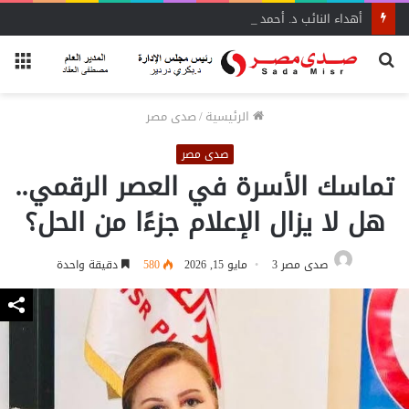
أهداء النائب د. أحمد إدريس عددًا من مؤلفات المفكر العربي الأستاذ علي الشرفاء
بحث
الق
عن
الرئيسية
/
صدى مصر
صدى مصر
تماسك الأسرة في العصر الرقمي..
هل لا يزال الإعلام جزءًا من الحل؟
صدى مصر 3
مايو 15, 2026
580
دقيقة واحدة