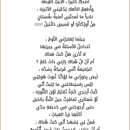
أَضحكُ كثيراً ، أُلاعِبُ القِطَّةَ
وأُطعِمُ الكَعكَ لِدُمْيتي الأثيرَة ،
نادراً ما لَمحتُنِي أمنيةً بفُستانٍ
مِنْ أُورْكَانْزا أو قَميصِ دَانْتيلْ ///////
حِينَما يُغادِرُني النَّومُ ،
تَتداخلُ الأسئلةُ في حِيرتِها
لا أدْري هلْ كنتُ هناكَ
أم أنّ الْ هُناكَ زارَني ذاتَ حُلمْ ؟
الحَِقيقةُ أنّني مُرتبكةٌ بِشدَّة ،
لَيسَ بِحَوزَتي ما يُؤكِّدُ ثُبوتَ هَويّتِي
ليْس بِاستِطاعَتي ما يُثبتُ أنّي
كُنتُ أَرتدِي كَنزةً تُلائِمُ لَوْنَ التَّنُّورَة ،
أوْ ضَفائري تَقافَزتْ حينَ النَّطِّ بالحَبل
حتى أُرجوحَتي في حَديقةِ جدّي
أكَلَها بَردُ الغيابْ ،
فَمنْ لِي يَشهدُ أنّي كنتُ هُناكَ ،
أو أنّ خِزانتي ازدحمتْ ذاتَ فَصلٍ أُنْثَوِيٍّ