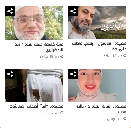
قصيدة” هائمون”. بقلم: عاطف
غربة كغيمة صيف بقلم / زيد
علي خضر
الطهراوي
منذ 18 ساعة
منذ 19 ساعة
قصيدة: الغربة. بقلم د / تالين
قصيدة: “أنينُ أصحابِ المعاشات”
محمد
منذ يومين
منذ يومين