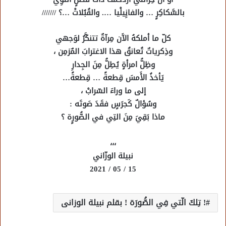
بالسَّكاكِرٍ … والفانِِيلْيا …. والقُبُلاتْ …؟ ///////
كلّ ما أملكهُ الآَن مِرآةٌ تتنكَّرُ لوَجهي
وذِكرياتٌ تُعانقُ هذا الاغترابَ المٌزمِن ،
وظِلُّ امرأةٍ يُطِلُّ مِنَ الجِدارِ
يَأخذُ الأَمسَ قِطعةً … قِطعةً…
إلى ما وراءَ السّرابْ ،
وسُؤالٌ كَجرَسٍ فقَدَ صَوتَه :
ماذا بَقِيَ مِنَ التِي في الصُّورٍة ؟
،،،
نبيلة الوزّاني
15 / 05 / 2021
! تِلكَ الّتي فِي الصُّورَة ! بقلم نبيلة الوزانى