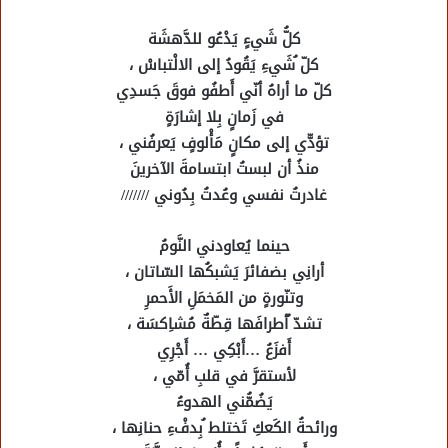
كلُّ شَيءٍ يَدْعُو للدَّهشَة
كلّ ُشَيءِ يَقُودُ إلى الالْتباسْ ،
كلّ ما أراهُ أنّي أَطفُو فوقَ جَسدِي
في زَمانٍ بِلا إشارَةٍ
تؤدّّي إلى مكانٍ مَأْلوفٍ يَعرفُني ،
منذُ أن لبستُ ابتسامةَ الآخرينَ
غادرتُ نفسي وعُدتُ بِدُوني ///////
حينما يُعاودني النَّومُ
أرانِي بضفائرَ يَشبكُها السّاتان ،
وتنّورةٍ من المَخمَلِ الأَحمرِ
تشدّ ُأطرافَها قِطّةٌ مُشاِكسَة ،
أَفزَعُ …أَبْكِي … أَجْرِي
لأستقرَّ في قلبِ أُمّي ،
يَضُمُّني الهدوءُ
ورائحةُ الكَعكِ تَختلط ُبِدفْءِ حنانِها ،