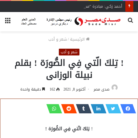
أحمد زكي: مبادرة “مصر تنطلق بالتصدير”
بحث
الق
عن
الرئيسية
/
شعر و أدب
شعر و أدب
! تِلكَ الّتي فِي الصُّورَة ! بقلم
نبيلة الوزانى
صدى مصر
أكتوبر 8, 2021
162
دقيقة واحدة
!
تِلكَ الّتي فِي الصُّورَة !