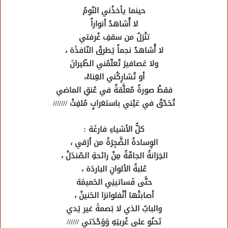
حينما يأخذُني النّومُ
لا أُشاهدُ أنواراً
تنْزلُ من سقفِ غُرفتي
لا أُشاهدُ نجماً يَطرقُ النّافذَة ،
ولا عَصافيرَ تُعلّمُني الطّيرانَ
أو تُشارِكُني الغِناءْ،
فقطْ صورةً مُعلَّقةً في عُنقِ الماضي
تُحَدّقُ في عَيْني باستغرابٍ مُلفِتْ ///////
كلُّ الأشياءِ فارغَة :
الوِسادةُ الضَّجِرَةُ من أرَقي ،
الخِزانةُ الجافّةُ مِنْ رائحةِ الصّندَلْ ،
عُلبةُ الألوانِ الباردَة ،
حتَّى فَساتينِي الحَميمَة
أصابتْها أنْفلوانزا الحَنينْ ،
والبابُ الذي لا بَصمةَ غير يَدي
تَحنُو على غُربتِهِ وَوَحْدَتي //////