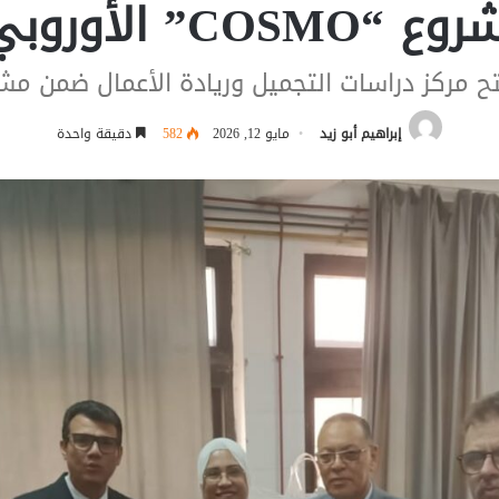
 “COSMO” الأوروبي
 دراسات التجميل وريادة الأعمال ضمن مشروع "COSMO" ال
إبراهيم أبو زيد
مايو 12, 2026
582
دقيقة واحدة