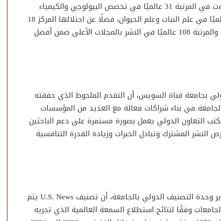
الأعلى ضمن أفضل 10% عالميًا في التخصص ذاته، كما جاءت في المرتبة 31 عالميًا في تخصص البيولوجي والكيمياء
الحيوية، والمرتبة 37 عالميًا في علم البيئة، والمرتبة 56 عالميًا في علم النبات وعلم الحيوان، فضلًا عن احتلالها المركز 18
عالميًا في النشر بالمجلات الأعلى ضمن أفضل 10% عالميًا، والمرتبة 108 عالميًا في النشر بالمجلات الأعلى ضمن أفضل
ولي بجامعة قناة السويس، أن التقدم الملحوظ الذي حققته
جامعة في بناء شراكات فعالة مع العديد من المؤسسات
 مكتب التعاون الدولي يعمل بصورة مستمرة على دعم الباحثين
 النشر المشترك وتبادل الخبرات وزيادة القدرة التنافسية
ومن جانبها، أوضحت الأستاذة الدكتورة إلهام الخواص، مدير وحدة التصنيف الدولي بالجامعة، أن تصنيف U.S. News يتم
 اختيار أفضل الجامعات وفقًا لنتائج استطلاع السمعة العالمية الذي تجريه