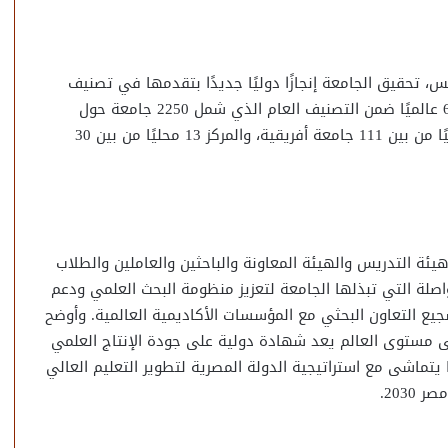
س، تحقيق الجامعة إنجازًا دوليًا جديدًا بتقدمها في تصنيف
U.S. News العالمي لعام 2026، حيث جاءت في المرتبة 682 عالميًا ضمن التصنيف العام الذي شمل 2250 جامعة حول
العالم في دورته الثانية عشرة، كما احتلت المركز 27 أفريقيًا من بين 111 جامعة أفريقية، والمركز 13 محليًا من بين 30
هيئة التدريس والهيئة المعاونة والباحثين والعاملين والطلاب
تواصلة التي تبذلها الجامعة لتعزيز منظومة البحث العلمي ودعم
جيع التعاون البحثي مع المؤسسات الأكاديمية العالمية. وأوضح
ناة السويس ضمن أفضل 700 جامعة على مستوى العالم يعد شهادة دولية على جودة الإنتاج العلمي
يتماشى مع استراتيجية الدولة المصرية لتطوير التعليم العالي
203.