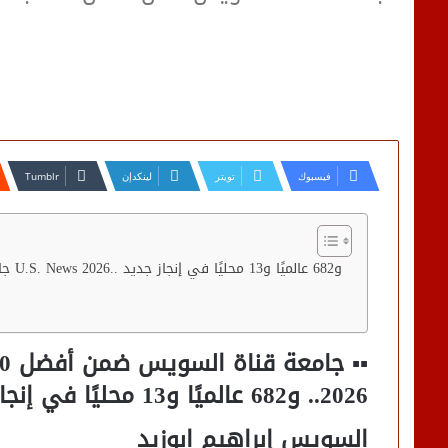
فيسبوك
تويتر
لينكدإن
2026.. و682 عالميًا و13 محليًا في إنجاز جديد يعكس قوة الأداء البحثي
السويس إبراهيم ابوزيد