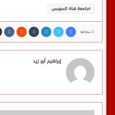
جامعة قناة السويس
فيسبوك
تويتر
لينكدإن
شاركها
إبراهيم أبو زيد