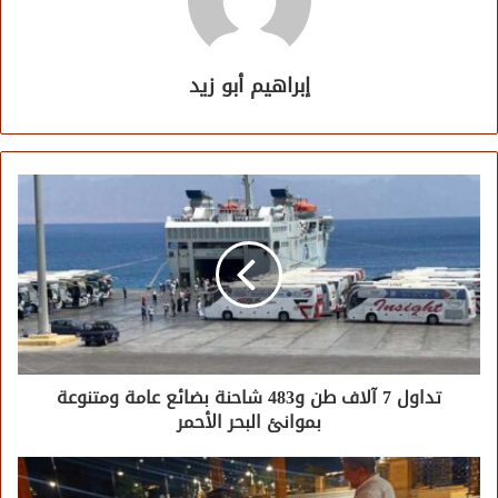
إبراهيم أبو زيد
تداول 7 آلاف طن و483 شاحنة بضائع عامة ومتنوعة
بموانئ البحر الأحمر