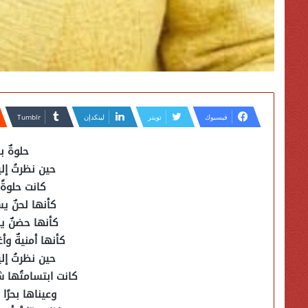
فيسبوك
تويتر
لينكدإن
حلوةٌ ب
حين نظرتُ إل
كانت حلوةً
كأنها لحنٌ ي
كأنها حضنٌ يب
كأنها أمنيةٌ و
حين نظرتُ إل
كانت ابتسامتُها 
وعيناها بحرًا 