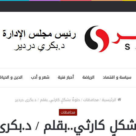
 المصرفية
سياسة و اقتصاد
الرياضة
أحبار فنية
شعر و أدب
الدين و الحياة
الرئيسية
/
محافظات
/
حلوةٌ بشكلٍ كارثي..بقلم / د.بكرى دردير
محافظات
شكلٍ كارثي..بقلم / د.بكرى