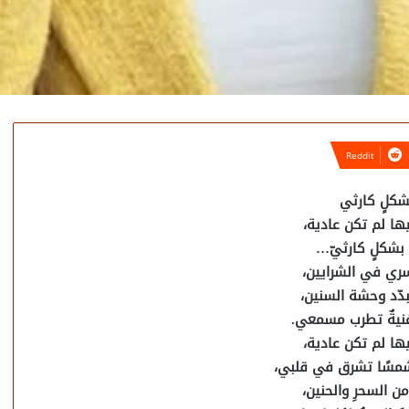
شكلٍ كارثي
يها لم تكن عادية،
 بشكلٍ كارثيّ…
سري في الشرايين،
دّد وحشة السنين،
أغنيةٌ تطرب مسمعي.
يها لم تكن عادية،
شمسًا تشرق في قلبي،
من السحرِ والحنين،