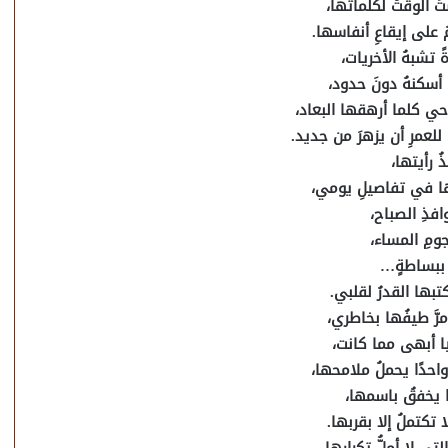
تَ الوقتُ لكلماتها،
ُ على إيقاعِ أنفاسها.
ً تشبهُ الأخريات،
 أسكنهُ دونَ حدود،
وحي كلما أرهقها البعاد،
لعمرِ أن يزهرَ من جديد.
ُ رأيتها،
ها في تفاصيلِ يومي،
فذِ الصباح،
مِ المساء،
 ببساطةٍ…
تبها القدرُ لقلبي.
مرَّ طيفُها بخاطري،
نيا أبهى مما كانت،
 واحدًا يحملُ ملامحها،
ًا يخفقُ باسمها،
ا تكتملُ إلا بقربها.