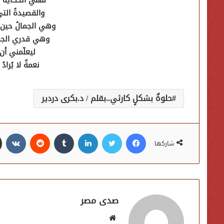
فهي الحكايةُ ال
والقصيدةُ التي
وهي الجمالُ حين يقر
وهي قدري الجميل
ليعلّمني أن
نعمةٌ لا يُراد
حلوةٌ بشكلٍ كارثي..بقلم / د.بكرى دردير
فيسبوك
تويتر
لينكدإن
شاركها
صدى مصر
موقع