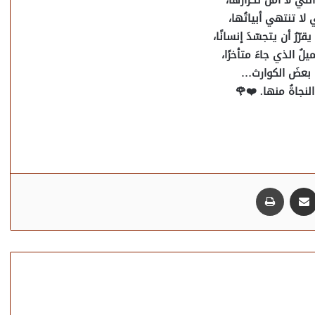
تي لا أملُّ تكرارها،
 لا تنتهي أبياتُها،
ّرُ أن يتجسّدَ إنسانًا،
ُ الذي جاءَ متأخرًا،
 بعضَ الكوارث…
ُ النجاةُ منها. ❤️🌹
مشاركة عبر البريد
طباعة