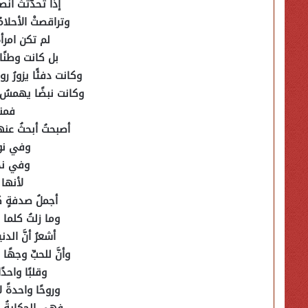
إذا تحدّثتْ أنص
وتراقصتْ الأحلام
لم تكن امرأة
بل كانت وطنًا
وكانت دفئًا يزورُ ر
وكانت نبضًا يهمسُ ل
فمنذ
أصبحتُ أبحثُ عن
وفي نوا
وفي نجو
لأنها
أجملُ صدفةٍ ك
وما زلتُ كلما 
أشعرُ أنَّ الد
وأنَّ للحبِّ وجهًا
وقلبًا واحد
وروحًا واحدةً ل